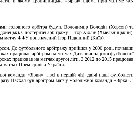
і-Матч, в якому кропивницька «Зірка» вдома прийматиме ФК
тами головного арбітра будуть Володимир Володін (Херсон) та
онецьк). Спостерігач арбітражу – Ігор Хіблін (Хмельницький).
м матчу ФФУ призначений Ігор Підкіпний (Київ).
Херсон. До футбольного арбітражу прийшов у 2000 році, почавши
роках працював арбітром на матчах Дитячо-юнацької футбольної
 роках працював на матчах другої ліги. З 2012 по 2015 працював
на матчах Прем’єр-ліги України.
ої команди «Зірки», і всі в першій лізі: двічі наші футболісти
 разу Пасхал був арбітром матчу молодіжної команди «Зірка», і