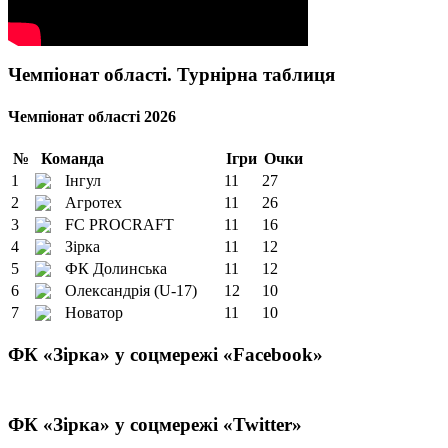
Чемпіонат області. Турнірна таблиця
Чемпіонат області 2026
№
Команда
Ігри
Очки
1
Інгул
11
27
2
Агротех
11
26
3
FC PROCRAFT
11
16
4
Зірка
11
12
5
ФК Долинська
11
12
6
Олександрія (U-17)
12
10
7
Новатор
11
10
ФК «Зірка» у соцмережі «Facebook»
ФК «Зірка» у соцмережі «Twitter»