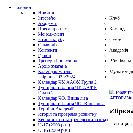
Головна
Новини
Інтерв'ю
Клуб
Академія
Преса про нас
Команда
Менеджмент
Історія клубу
Сезон
Символіка
Контакти
Академія
Гравці
Тренери і персонал
Вболівальн
Архів змагань
Календар матчів
Мультимеді
«Зірки»-2023/2024
Календар ЧУ. ААФУ. Група 2
Турнірна таблиця ЧУ. ААФУ.
Група 2
Календар ЧО. Вища ліга
АВТОРИЗАЦ
Турнірна таблиця ЧО. Вища ліга
Hindi
Турніри Академії
Blue
«Зірка
Історія та програма розвитку
Film
Керівництво та тренерський склад
سكس
П'ятниця, 2
U-17 (2008 р.н.)
-
U-16 (2009 р.н.)
سكس