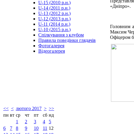
Представля
U-15 (2010 р.н.)
مترجم
«Дніпро».
U-14 (2011 р.н.)
-
U-13 (2012 р.н.)
سكس
U-12 (2013 р.н.)
مصري
U-11 (2014 р.н.)
-
Головним а
U-10 (2015 р.н.)
Xnxx
Максим Чер
Спілкування з клубом
Arab
Офіцером б
Правила поведінки глядачів
Фотогалерея
Відеогалерея
<<
<
лютого 2017
>
>>
пн
вт
ср
чт
пт
сб
нд
1
2
3
4
5
6
7
8
9
10
11
12