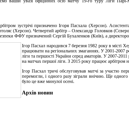
ємо вашій увазі офіційних осіб матчу 19-го туру Ліги Пар
рбітром зустрічі призначено Ігоря Пасхала (Херсон). Асистен
толяс (Херсон). Четвертий арбітр – Олександр Головков (Сєверод
езпеки ФФУ призначений Сергій Бухаленков (Київ), а директоро
Ігор Пасхал народився 7 березня 1982 року в місті 
працювати на регіональних змаганнях. У 2001-2007 
ліги та першості України серед аматорів. У 2007-2011
на матчах першої ліги. З 2015 року працює арбітром 
Ігор Пасхал тричі обслуговував матчі за участю перш
перемогли, і одного разу зіграли внічию. Ще одного
було це вже минулої осені.
Архів новин