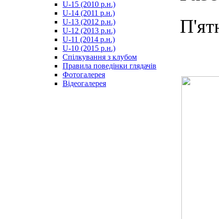
U-15 (2010 р.н.)
مترجم
U-14 (2011 р.н.)
-
П'ят
U-13 (2012 р.н.)
سكس
U-12 (2013 р.н.)
مصري
U-11 (2014 р.н.)
-
U-10 (2015 р.н.)
Xnxx
Спілкування з клубом
Arab
Правила поведінки глядачів
Фотогалерея
Відеогалерея