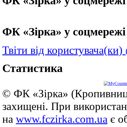
ФК «Зірка» у соцмережі
ФК «Зірка» у соцмережі 
Твіти від користувача(ки)
Статистика
© ФК «Зірка» (Кропивниць
захищені. При використан
на
www.fczirka.com.ua
є о