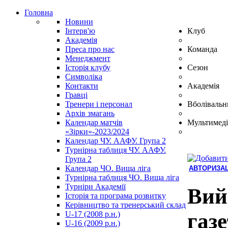
Головна
Новини
Інтерв'ю
Клуб
Академія
Преса про нас
Команда
Менеджмент
Історія клубу
Сезон
Символіка
Контакти
Академія
Гравці
Тренери і персонал
Вболівальн
Архів змагань
Календар матчів
Мультимеді
«Зірки»-2023/2024
Календар ЧУ. ААФУ. Група 2
Турнірна таблиця ЧУ. ААФУ.
Група 2
Календар ЧО. Вища ліга
АВТОРИЗАЦ
Турнірна таблиця ЧО. Вища ліга
Hindi
Турніри Академії
Blue
Вий
Історія та програма розвитку
Film
Керівництво та тренерський склад
سكس
газ
U-17 (2008 р.н.)
-
U-16 (2009 р.н.)
سكس