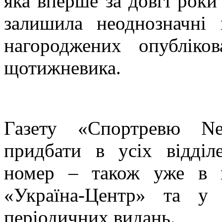
яка вперше за довгі рок
залишила неоднозначні
нагороджених опублік
щотижневика.
Газету «Спортревю N
придбати в усіх відді
номер – також уже в 
«Україна-Центр» та у 
періодичних видань.