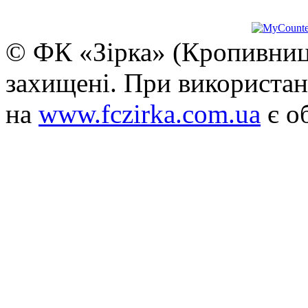
© ФК «Зірка» (Кропивниць
захищені. При використан
на
www.fczirka.com.ua
є о