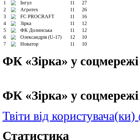
1
Інгул
11
27
2
Агротех
11
26
3
FC PROCRAFT
11
16
4
Зірка
11
12
5
ФК Долинська
11
12
6
Олександрія (U-17)
12
10
7
Новатор
11
10
ФК «Зірка» у соцмережі
ФК «Зірка» у соцмережі 
Твіти від користувача(ки)
Статистика