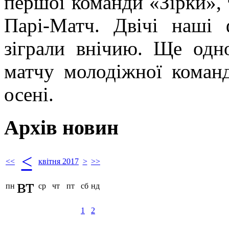
першої команди «Зірки», т
Парі-Матч. Двічі наші 
зіграли внічию. Ще одн
матчу молодіжної команд
осені.
Архів новин
<
<<
квітня 2017
>
>>
вт
пн
ср
чт
пт
сб
нд
1
2