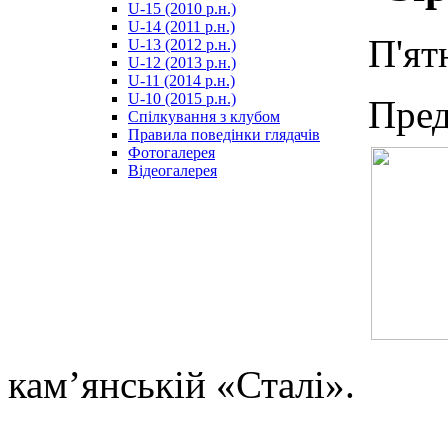
U-15 (2010 р.н.)
مترجم
U-14 (2011 р.н.)
-
П'ят
U-13 (2012 р.н.)
سكس
U-12 (2013 р.н.)
مصري
U-11 (2014 р.н.)
-
U-10 (2015 р.н.)
Пре
Xnxx
Спілкування з клубом
Arab
Правила поведінки глядачів
Фотогалерея
Відеогалерея
кам’янській «Сталі».