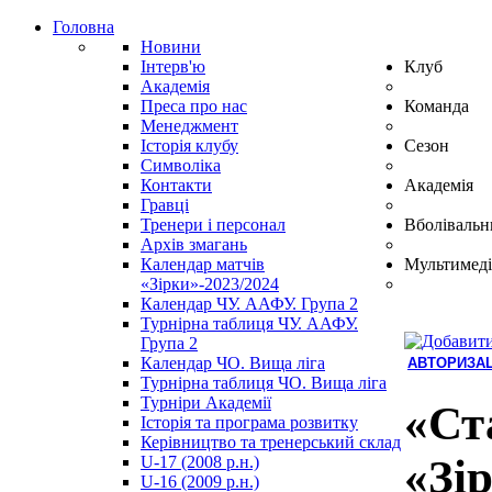
Головна
Новини
Інтерв'ю
Клуб
Академія
Преса про нас
Команда
Менеджмент
Історія клубу
Сезон
Символіка
Контакти
Академія
Гравці
Тренери і персонал
Вболівальн
Архів змагань
Календар матчів
Мультимеді
«Зірки»-2023/2024
Календар ЧУ. ААФУ. Група 2
Турнірна таблиця ЧУ. ААФУ.
Група 2
Календар ЧО. Вища ліга
АВТОРИЗАЦ
Турнірна таблиця ЧО. Вища ліга
Hindi
Турніри Академії
Blue
«Ст
Історія та програма розвитку
Film
Керівництво та тренерський склад
سكس
«Зі
U-17 (2008 р.н.)
-
U-16 (2009 р.н.)
سكس