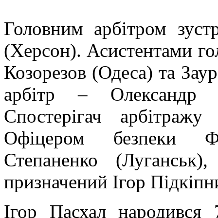
Головним арбітром зустр
(Херсон). Асистентами го
Козорезов (Одеса) та Зау
арбітр – Олександр І
Спостерігач арбітражу
Офіцером безпеки 
Степаненко (Луганськ
призначений Ігор Підкіпни
Ігор Пасхал народився 