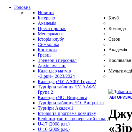
Головна
Новини
Інтерв'ю
Клуб
Академія
Преса про нас
Команда
Менеджмент
Історія клубу
Сезон
Символіка
Контакти
Академія
Гравці
Тренери і персонал
Вболівальн
Архів змагань
Календар матчів
Мультимеді
«Зірки»-2023/2024
Календар ЧУ. ААФУ. Група 2
Турнірна таблиця ЧУ. ААФУ.
Група 2
Календар ЧО. Вища ліга
АВТОРИЗАЦ
Турнірна таблиця ЧО. Вища ліга
Hindi
Турніри Академії
Blue
Джу
Історія та програма розвитку
Film
Керівництво та тренерський склад
سكس
«Зі
U-17 (2008 р.н.)
-
U-16 (2009 р.н.)
سكس