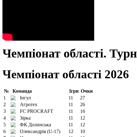
Чемпіонат області. Тур
Чемпіонат області 2026
№
Команда
Ігри
Очки
1
Інгул
11
27
2
Агротех
11
26
3
FC PROCRAFT
11
16
4
Зірка
11
12
5
ФК Долинська
11
12
6
Олександрія (U-17)
12
10