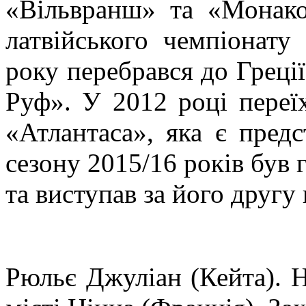
«Вільвранш» та «Монак
латвійського чемпіонат
року перебрався до Греці
Руф». У 2012 році переїх
«Атлантаса», яка є пред
сезону 2015/16 років був
та виступав за його другу
Рюльє Джуліан (Кейта). Н