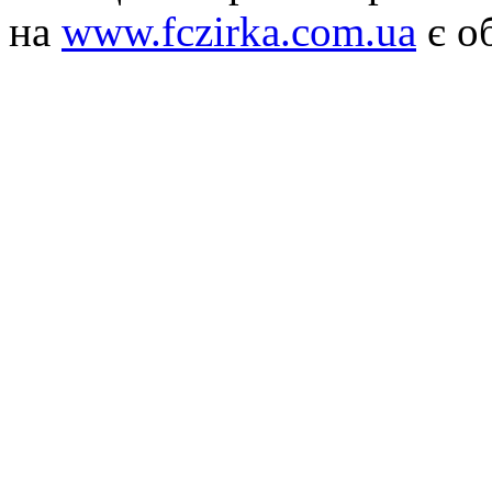
на
www.fczirka.com.ua
є о