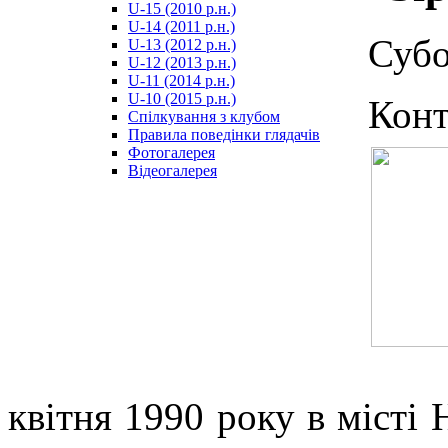
U-15 (2010 р.н.)
مترجم
U-14 (2011 р.н.)
-
Субо
U-13 (2012 р.н.)
سكس
U-12 (2013 р.н.)
مصري
U-11 (2014 р.н.)
-
U-10 (2015 р.н.)
Конт
Xnxx
Спілкування з клубом
Arab
Правила поведінки глядачів
Фотогалерея
Відеогалерея
квітня 1990 року в місті 