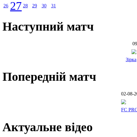
27
26
28
29
30
31
Наступний матч
09
Зірка
Попередній матч
02-08-2
FC PR
Актуальне відео