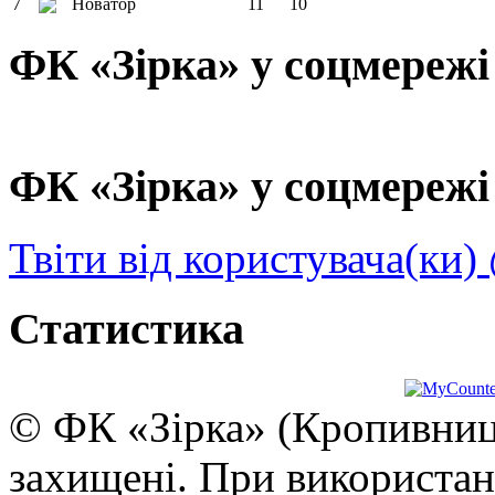
7
Новатор
11
10
ФК «Зірка» у соцмережі
ФК «Зірка» у соцмережі 
Твіти від користувача(ки)
Статистика
© ФК «Зірка» (Кропивниць
захищені. При використан