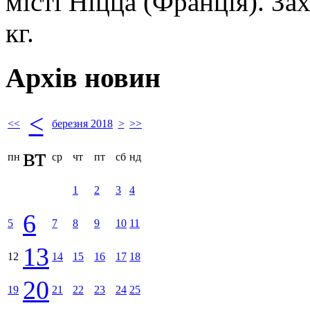
місті Ніцца (Франція). Зах
кг.
Архів новин
<
<<
березня 2018
>
>>
вт
пн
ср
чт
пт
сб
нд
1
2
3
4
6
5
7
8
9
10
11
13
12
14
15
16
17
18
20
19
21
22
23
24
25