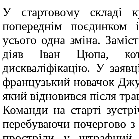
У стартовому складі к
попереднім поєдинком і
усього одна зміна. Заміс
діяв Іван Цюпа, кот
дискваліфікацію. У заяв
французький новачок Джу
який відновився після тра
Команди на старті зустрі
перебуваючи почергово з 
простріли у штрафний 