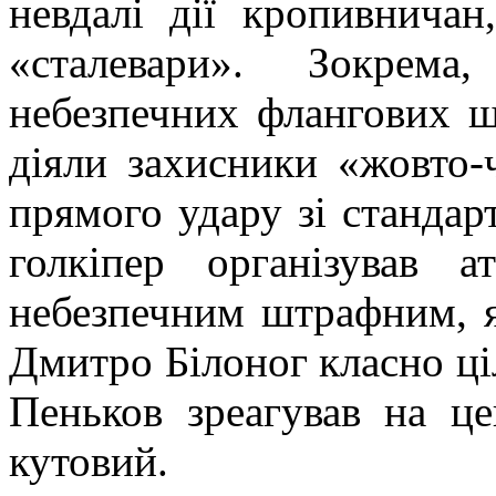
невдалі дії кропивничан
«сталевари». Зокрема
небезпечних флангових ш
діяли захисники «жовто-
прямого удару зі стандар
голкіпер організував а
небезпечним штрафним, я
Дмитро Білоног класно ці
Пеньков зреагував на це
кутовий.