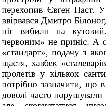
перехопив Євген Паст. У
ввірвався Дмитро Білоног,
ніг вибили на кутовий
червоним» не приніс. А о
«стандарт», подачу з як
щастя, хавбек «сталеварі
пролетів у кількох сант
потрібно зазначити, що в
доволі часто порушували 
але скористатися чис