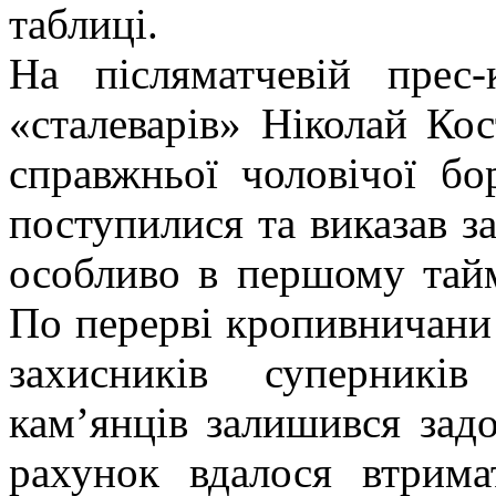
таблиці.
На післяматчевій прес-
«сталеварів» Ніколай Кос
справжньої чоловічої бо
поступилися та виказав за
особливо в першому тайм
По перерві кропивничани
захисників суперникі
кам’янців залишився за
рахунок вдалося втрим