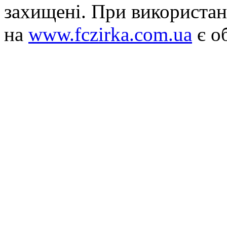
захищені. При використан
на
www.fczirka.com.ua
є о