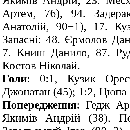
Якимів Андрій, 23. Мес
Артем, 76), 94. Задера
Анатолій, 90+1), 17. К
Запасні: 48. Єрмолов Дан
7. Книш Данило, 87. Ру
Костов Ніколай.
Голи
: 0:1, Кузик Орес
Джонатан (45); 1:2, Цюпа І
Попередження
: Гедж Ар
Якимів Андрій (38), П