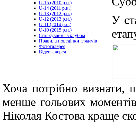
Субо
U-15 (2010 р.н.)
مترجم
U-14 (2011 р.н.)
-
U-13 (2012 р.н.)
سكس
У ст
U-12 (2013 р.н.)
مصري
U-11 (2014 р.н.)
-
ет
U-10 (2015 р.н.)
Xnxx
Спілкування з клубом
Arab
Правила поведінки глядачів
Фотогалерея
Відеогалерея
Хоча потрібно визнати, 
менше гольових моментів,
Ніколая Костова краще ск