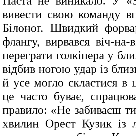
Паста не виникало. У «
вивести свою команду в
Білоног. Швидкий форва
флангу, вирвався віч-на-
переграти голкіпера у бл
відбив ногою удар із близ
й усе могло скластися в 
це часто буває, спрацюв
правило: «Не забиваєш ти,
хвилин Орест Кузик із 