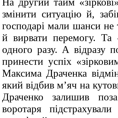
На другий тайм «зірков
змінити ситуацію й, заб
господарі мали шанси не т
й вирвати перемогу. Та
одного разу. А відразу п
принести успіх «зіркови
Максима Драченка відмін
який відбив м’яч на кутов
Драченко залишив поз
воротаря підстрахувал