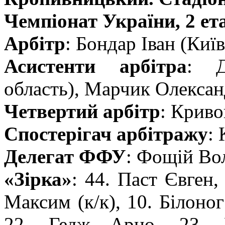
Чемпіонат України, 2 ета
Арбітр
: Бондар Іван (Київ
Асистенти арбітра
: Д
область), Марчик Олексан
Четвертий арбітр
: Криво
Спостерігач арбітражу
:
Делегат ФФУ
: Фощій Во
«Зірка»
: 44. Паст Євген,
Максим (к/к), 10. Білоног
22. Гедж Арно, 23. М