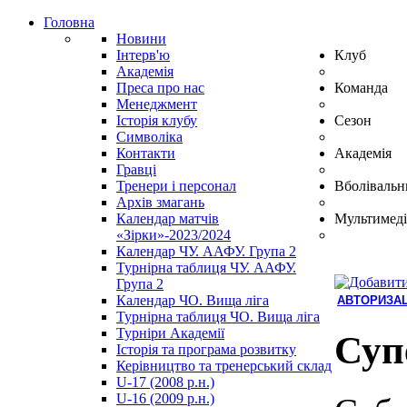
Головна
Новини
Інтерв'ю
Клуб
Академія
Преса про нас
Команда
Менеджмент
Історія клубу
Сезон
Символіка
Контакти
Академія
Гравці
Тренери і персонал
Вболівальн
Архів змагань
Календар матчів
Мультимеді
«Зірки»-2023/2024
Календар ЧУ. ААФУ. Група 2
Турнірна таблиця ЧУ. ААФУ.
Група 2
Календар ЧО. Вища ліга
АВТОРИЗАЦ
Турнірна таблиця ЧО. Вища ліга
Hindi
Турніри Академії
Blue
Суп
Історія та програма розвитку
Film
Керівництво та тренерський склад
سكس
U-17 (2008 р.н.)
-
U-16 (2009 р.н.)
سكس