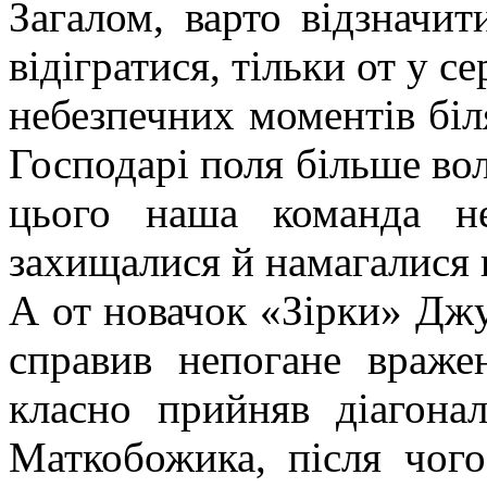
Загалом, варто відзначи
відігратися, тільки от у с
небезпечних моментів біл
Господарі поля більше вол
цього наша команда не
захищалися й намагалися 
А от новачок «Зірки» Джу
справив непогане враже
класно прийняв діагона
Маткобожика, після чого