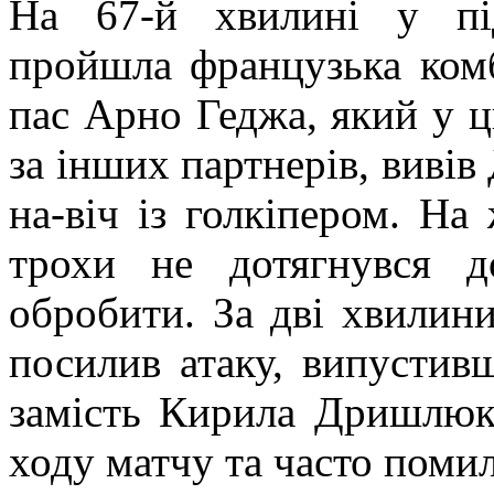
На 67-й хвилині у пі
пройшла французька комб
пас Арно Геджа, який у 
за інших партнерів, вивів
на-віч із голкіпером. На
трохи не дотягнувся 
обробити. За дві хвилин
посилив атаку, випустив
замість Кирила Дришлюка
ходу матчу та часто помил