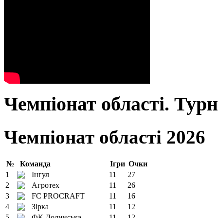
Чемпіонат області. Тур
Чемпіонат області 2026
№
Команда
Ігри
Очки
1
Інгул
11
27
2
Агротех
11
26
3
FC PROCRAFT
11
16
4
Зірка
11
12
5
ФК Долинська
11
12