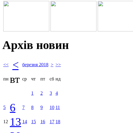
Архів новин
<
<<
березня 2018
>
>>
вт
пн
ср
чт
пт
сб
нд
1
2
3
4
6
5
7
8
9
10
11
13
12
14
15
16
17
18