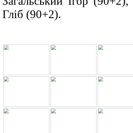
Загальський Ігор (90+2),
Гліб (90+2).