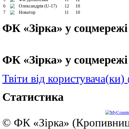
6
Олександрія (U-17)
12
10
7
Новатор
11
10
ФК «Зірка» у соцмережі
ФК «Зірка» у соцмережі 
Твіти від користувача(ки)
Статистика
© ФК «Зірка» (Кропивниць