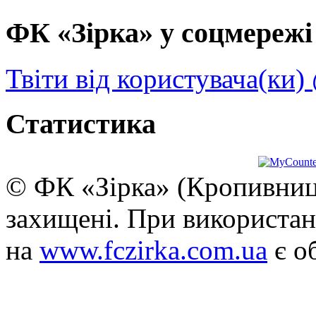
ФК «Зірка» у соцмережі 
Твіти від користувача(ки)
Статистика
© ФК «Зірка» (Кропивниць
захищені. При використан
на
www.fczirka.com.ua
є о