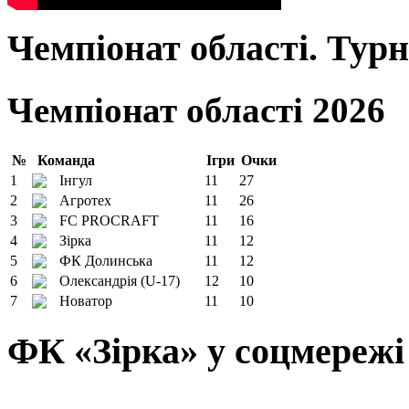
Чемпіонат області. Тур
Чемпіонат області 2026
№
Команда
Ігри
Очки
1
Інгул
11
27
2
Агротех
11
26
3
FC PROCRAFT
11
16
4
Зірка
11
12
5
ФК Долинська
11
12
6
Олександрія (U-17)
12
10
7
Новатор
11
10
ФК «Зірка» у соцмережі