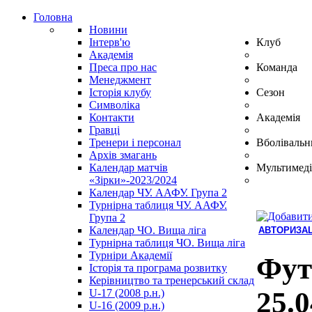
Головна
Новини
Інтерв'ю
Клуб
Академія
Преса про нас
Команда
Менеджмент
Історія клубу
Сезон
Символіка
Контакти
Академія
Гравці
Тренери і персонал
Вболівальн
Архів змагань
Календар матчів
Мультимеді
«Зірки»-2023/2024
Календар ЧУ. ААФУ. Група 2
Турнірна таблиця ЧУ. ААФУ.
Група 2
Календар ЧО. Вища ліга
АВТОРИЗАЦ
Турнірна таблиця ЧО. Вища ліга
Hindi
Турніри Академії
Blue
Фут
Історія та програма розвитку
Film
Керівництво та тренерський склад
سكس
25.0
U-17 (2008 р.н.)
-
U-16 (2009 р.н.)
سكس