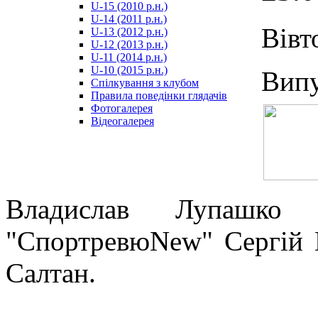
U-15 (2010 р.н.)
مترجم
U-14 (2011 р.н.)
-
Вівт
U-13 (2012 р.н.)
سكس
U-12 (2013 р.н.)
مصري
U-11 (2014 р.н.)
-
U-10 (2015 р.н.)
Вип
Xnxx
Спілкування з клубом
Arab
Правила поведінки глядачів
Фотогалерея
Відеогалерея
Владислав Лупашко 
"СпортревюNew" Сергій 
Салтан.