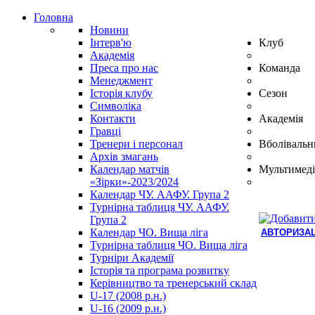
Головна
Новини
Інтерв'ю
Клуб
Академія
Преса про нас
Команда
Менеджмент
Історія клубу
Сезон
Символіка
Контакти
Академія
Гравці
Тренери і персонал
Вболівальн
Архів змагань
Календар матчів
Мультимеді
«Зірки»-2023/2024
Календар ЧУ. ААФУ. Група 2
Турнірна таблиця ЧУ. ААФУ.
Група 2
Календар ЧО. Вища ліга
АВТОРИЗАЦ
Турнірна таблиця ЧО. Вища ліга
Hindi
Турніри Академії
Blue
Історія та програма розвитку
Film
Керівництво та тренерський склад
سكس
U-17 (2008 р.н.)
-
U-16 (2009 р.н.)
سكس