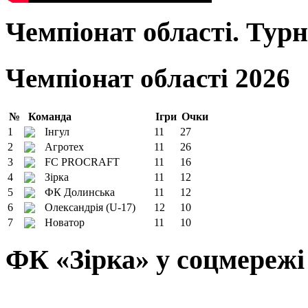
Чемпіонат області. Тур
Чемпіонат області 2026
№
Команда
Ігри
Очки
1
Інгул
11
27
2
Агротех
11
26
3
FC PROCRAFT
11
16
4
Зірка
11
12
5
ФК Долинська
11
12
6
Олександрія (U-17)
12
10
7
Новатор
11
10
ФК «Зірка» у соцмережі