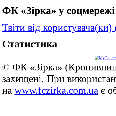
ФК «Зірка» у соцмережі 
Твіти від користувача(ки)
Статистика
© ФК «Зірка» (Кропивниць
захищені. При використан
на
www.fczirka.com.ua
є о