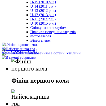
U-15 (2010 р.н.)
مترجم
U-14 (2011 р.н.)
-
U-13 (2012 р.н.)
سكس
U-12 (2013 р.н.)
مصري
U-11 (2014 р.н.)
-
U-10 (2015 р.н.)
Xnxx
Спілкування з клубом
Arab
Правила поведінки глядачів
Фотогалерея
Відеогалерея
Previous
Next
Фініш першого кола