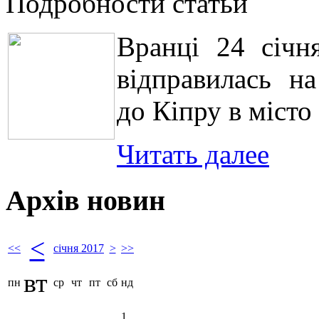
Подробности статьи
Вранці 24 січн
відправилась на
до Кіпру в місто
Читать далее
Архів новин
<
<<
січня 2017
>
>>
вт
пн
ср
чт
пт
сб
нд
1