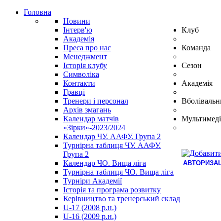
Головна
Новини
Інтерв'ю
Клуб
Академія
Преса про нас
Команда
Менеджмент
Історія клубу
Сезон
Символіка
Контакти
Академія
Гравці
Тренери і персонал
Вболівальн
Архів змагань
Календар матчів
Мультимеді
«Зірки»-2023/2024
Календар ЧУ. ААФУ. Група 2
Турнірна таблиця ЧУ. ААФУ.
Група 2
Календар ЧО. Вища ліга
АВТОРИЗАЦ
Турнірна таблиця ЧО. Вища ліга
Hindi
Турніри Академії
Blue
Історія та програма розвитку
Film
Керівництво та тренерський склад
سكس
U-17 (2008 р.н.)
-
U-16 (2009 р.н.)
سكس