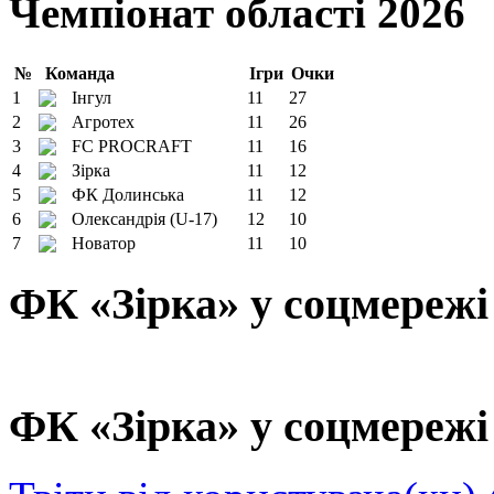
Чемпіонат області 2026
№
Команда
Ігри
Очки
1
Інгул
11
27
2
Агротех
11
26
3
FC PROCRAFT
11
16
4
Зірка
11
12
5
ФК Долинська
11
12
6
Олександрія (U-17)
12
10
7
Новатор
11
10
ФК «Зірка» у соцмережі
ФК «Зірка» у соцмережі 