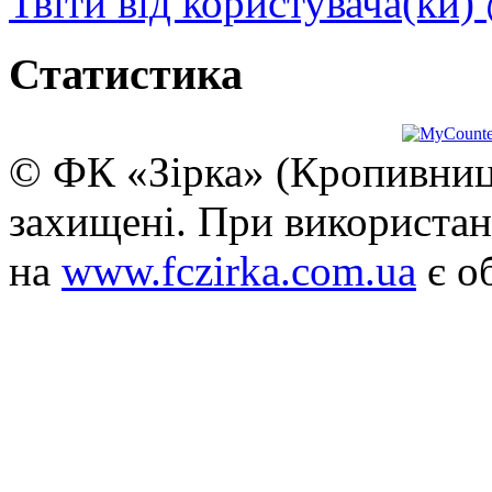
Твіти від користувача(ки)
Статистика
© ФК «Зірка» (Кропивниць
захищені. При використан
на
www.fczirka.com.ua
є о