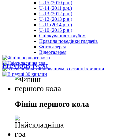
U-15 (2010 р.н.)
مترجم
U-14 (2011 р.н.)
-
U-13 (2012 р.н.)
سكس
U-12 (2013 р.н.)
مصري
U-11 (2014 р.н.)
-
U-10 (2015 р.н.)
Xnxx
Спілкування з клубом
Arab
Правила поведінки глядачів
Фотогалерея
Відеогалерея
Previous
Next
Фініш першого кола