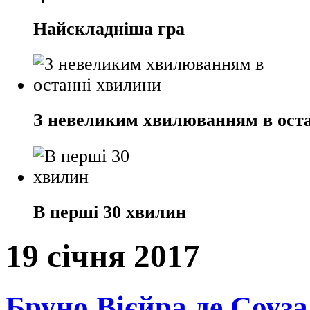
Найскладніша гра
З невеликим хвилюванням в ост
В перші 30 хвилин
19 січня 2017
Бруно Вієйра де Соуза