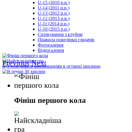
U-15 (2010 р.н.)
مترجم
U-14 (2011 р.н.)
-
U-13 (2012 р.н.)
سكس
U-12 (2013 р.н.)
مصري
U-11 (2014 р.н.)
-
U-10 (2015 р.н.)
Xnxx
Спілкування з клубом
Arab
Правила поведінки глядачів
Фотогалерея
Відеогалерея
Previous
Next
Фініш першого кола