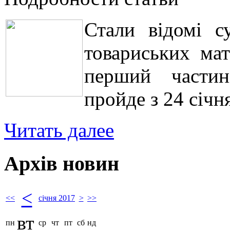
Стали відомі с
товариських мат
перший частин
пройде з 24 січн
Читать далее
Архів новин
<
<<
січня 2017
>
>>
вт
пн
ср
чт
пт
сб
нд