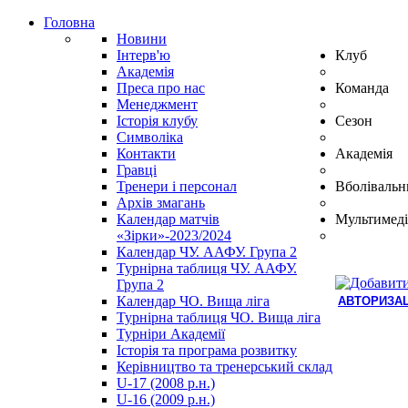
Головна
Новини
Інтерв'ю
Клуб
Академія
Преса про нас
Команда
Менеджмент
Історія клубу
Сезон
Символіка
Контакти
Академія
Гравці
Тренери і персонал
Вболівальн
Архів змагань
Календар матчів
Мультимеді
«Зірки»-2023/2024
Календар ЧУ. ААФУ. Група 2
Турнірна таблиця ЧУ. ААФУ.
Група 2
Календар ЧО. Вища ліга
АВТОРИЗАЦ
Турнірна таблиця ЧО. Вища ліга
Hindi
Турніри Академії
Blue
Історія та програма розвитку
Film
Керівництво та тренерський склад
سكس
U-17 (2008 р.н.)
-
U-16 (2009 р.н.)
سكس