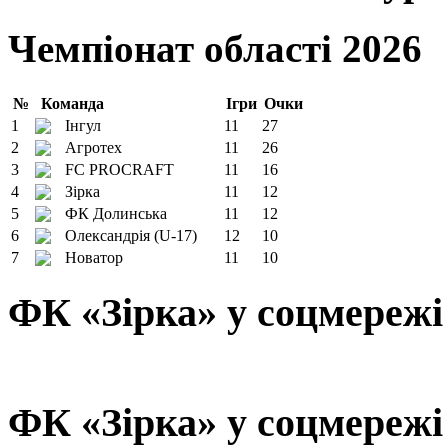
Чемпіонат області 2026
№
Команда
Ігри
Очки
1
Інгул
11
27
2
Агротех
11
26
3
FC PROCRAFT
11
16
4
Зірка
11
12
5
ФК Долинська
11
12
6
Олександрія (U-17)
12
10
7
Новатор
11
10
ФК «Зірка» у соцмережі
ФК «Зірка» у соцмережі 