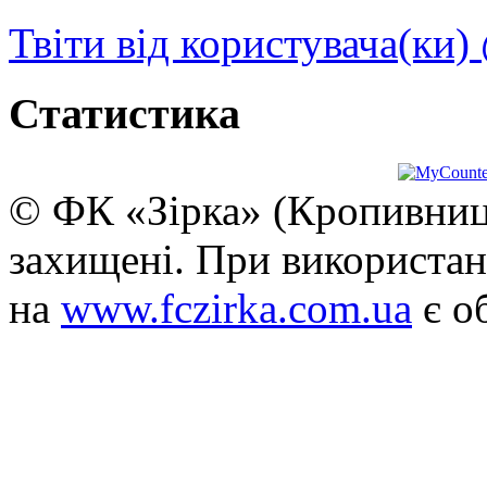
Твіти від користувача(ки)
Статистика
© ФК «Зірка» (Кропивниць
захищені. При використан
на
www.fczirka.com.ua
є о