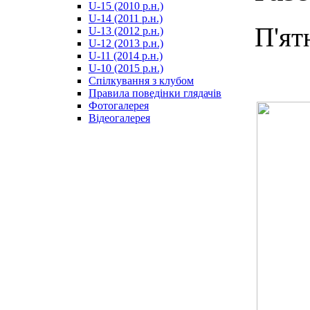
U-15 (2010 р.н.)
مترجم
U-14 (2011 р.н.)
-
П'ят
U-13 (2012 р.н.)
سكس
U-12 (2013 р.н.)
مصري
U-11 (2014 р.н.)
-
U-10 (2015 р.н.)
Xnxx
Спілкування з клубом
Arab
Правила поведінки глядачів
Фотогалерея
Відеогалерея