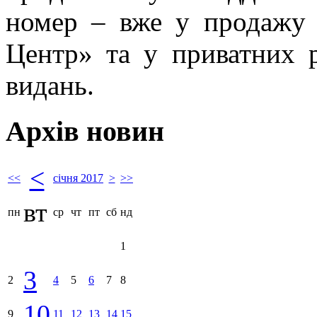
номер – вже у продажу 
Центр» та у приватних 
видань.
Архів новин
<
<<
січня 2017
>
>>
вт
пн
ср
чт
пт
сб
нд
1
3
2
4
5
6
7
8
10
9
11
12
13
14
15