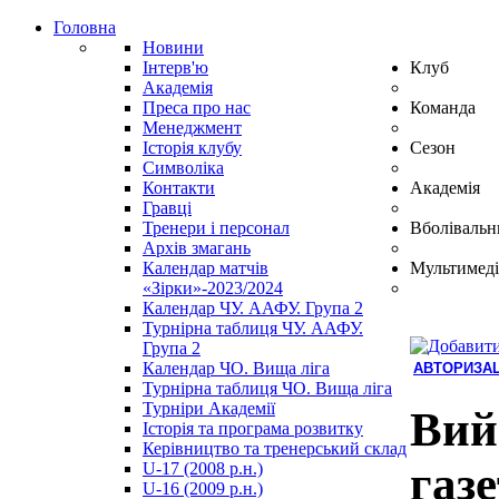
Головна
Новини
Інтерв'ю
Клуб
Академія
Преса про нас
Команда
Менеджмент
Історія клубу
Сезон
Символіка
Контакти
Академія
Гравці
Тренери і персонал
Вболівальн
Архів змагань
Календар матчів
Мультимеді
«Зірки»-2023/2024
Календар ЧУ. ААФУ. Група 2
Турнірна таблиця ЧУ. ААФУ.
Група 2
Календар ЧО. Вища ліга
АВТОРИЗАЦ
Турнірна таблиця ЧО. Вища ліга
Hindi
Турніри Академії
Blue
Вий
Історія та програма розвитку
Film
Керівництво та тренерський склад
سكس
газ
U-17 (2008 р.н.)
-
U-16 (2009 р.н.)
سكس