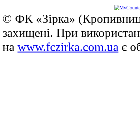
© ФК «Зірка» (Кропивниць
захищені. При використан
на
www.fczirka.com.ua
є о