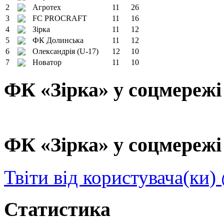
2
Агротех
11
26
3
FC PROCRAFT
11
16
4
Зірка
11
12
5
ФК Долинська
11
12
6
Олександрія (U-17)
12
10
7
Новатор
11
10
ФК «Зірка» у соцмережі
ФК «Зірка» у соцмережі 
Твіти від користувача(ки)
Статистика