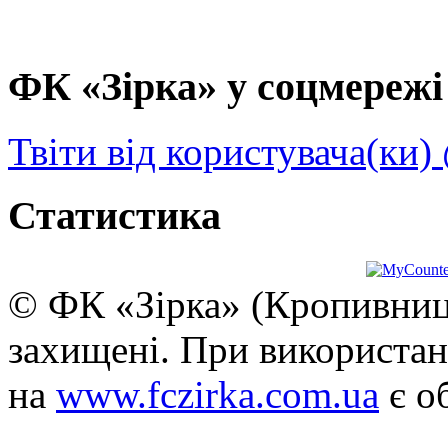
ФК «Зірка» у соцмережі 
Твіти від користувача(ки)
Статистика
© ФК «Зірка» (Кропивниць
захищені. При використан
на
www.fczirka.com.ua
є о