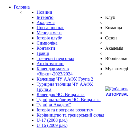
Головна
Новини
Інтерв'ю
Клуб
Академія
Преса про нас
Команда
Менеджмент
Історія клубу
Сезон
Символіка
Контакти
Академія
Гравці
Тренери і персонал
Вболівальн
Архів змагань
Календар матчів
Мультимеді
«Зірки»-2023/2024
Календар ЧУ. ААФУ. Група 2
Турнірна таблиця ЧУ. ААФУ.
Група 2
Календар ЧО. Вища ліга
АВТОРИЗАЦ
Турнірна таблиця ЧО. Вища ліга
Hindi
Турніри Академії
Blue
Історія та програма розвитку
Film
Керівництво та тренерський склад
سكس
U-17 (2008 р.н.)
-
U-16 (2009 р.н.)
سكس