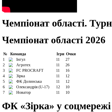
Чемпіонат області. Тур
Чемпіонат області 2026
№
Команда
Ігри
Очки
1
Інгул
11
27
2
Агротех
11
26
3
FC PROCRAFT
11
16
4
Зірка
11
12
5
ФК Долинська
11
12
6
Олександрія (U-17)
12
10
7
Новатор
11
10
ФК «Зірка» у соцмережі