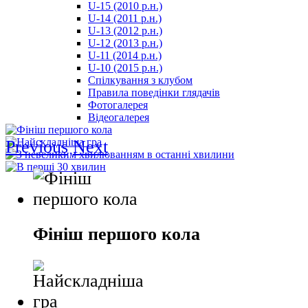
U-15 (2010 р.н.)
مترجم
U-14 (2011 р.н.)
-
U-13 (2012 р.н.)
سكس
U-12 (2013 р.н.)
مصري
U-11 (2014 р.н.)
-
U-10 (2015 р.н.)
Xnxx
Спілкування з клубом
Arab
Правила поведінки глядачів
Фотогалерея
Відеогалерея
Previous
Next
Фініш першого кола