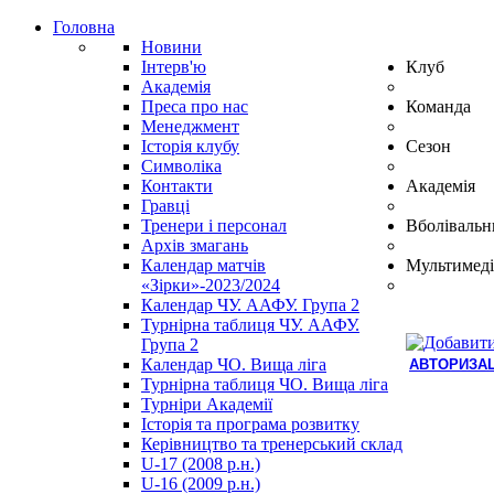
Головна
Новини
Інтерв'ю
Клуб
Академія
Преса про нас
Команда
Менеджмент
Історія клубу
Сезон
Символіка
Контакти
Академія
Гравці
Тренери і персонал
Вболівальн
Архів змагань
Календар матчів
Мультимеді
«Зірки»-2023/2024
Календар ЧУ. ААФУ. Група 2
Турнірна таблиця ЧУ. ААФУ.
Група 2
Календар ЧО. Вища ліга
АВТОРИЗАЦ
Турнірна таблиця ЧО. Вища ліга
Hindi
Турніри Академії
Blue
Історія та програма розвитку
Film
Керівництво та тренерський склад
سكس
U-17 (2008 р.н.)
-
U-16 (2009 р.н.)
سكس