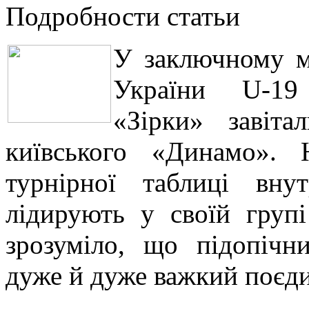
Подробности статьи
У заключному м
України U-19 
«Зірки» завіта
київського «Динамо».
турнірної таблиці вну
лідирують у своїй гру
зрозуміло, що підопічн
дуже й дуже важкий поєд