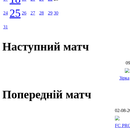
25
24
26
27
28
29
30
31
Наступний матч
09
Зірка
Попередній матч
02-08-2
FC PR