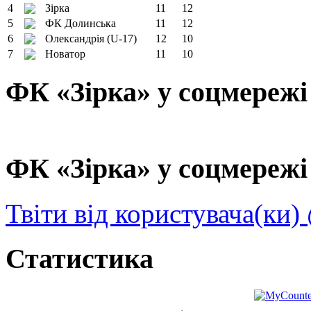
4
Зірка
11
12
5
ФК Долинська
11
12
6
Олександрія (U-17)
12
10
7
Новатор
11
10
ФК «Зірка» у соцмережі
ФК «Зірка» у соцмережі 
Твіти від користувача(ки)
Статистика