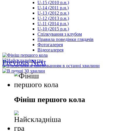
U-15 (2010 р.н.)
مترجم
U-14 (2011 р.н.)
-
U-13 (2012 р.н.)
سكس
U-12 (2013 р.н.)
مصري
U-11 (2014 р.н.)
-
U-10 (2015 р.н.)
Xnxx
Спілкування з клубом
Arab
Правила поведінки глядачів
Фотогалерея
Відеогалерея
Previous
Next
Фініш першого кола