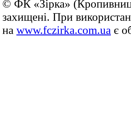
© ФК «Зірка» (Кропивниць
захищені. При використан
на
www.fczirka.com.ua
є о