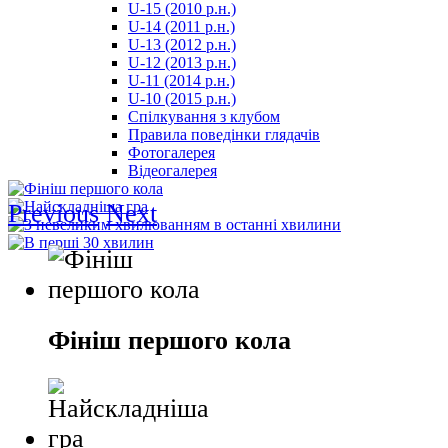
U-15 (2010 р.н.)
مترجم
U-14 (2011 р.н.)
-
U-13 (2012 р.н.)
سكس
U-12 (2013 р.н.)
مصري
U-11 (2014 р.н.)
-
U-10 (2015 р.н.)
Xnxx
Спілкування з клубом
Arab
Правила поведінки глядачів
Фотогалерея
Відеогалерея
Previous
Next
Фініш першого кола