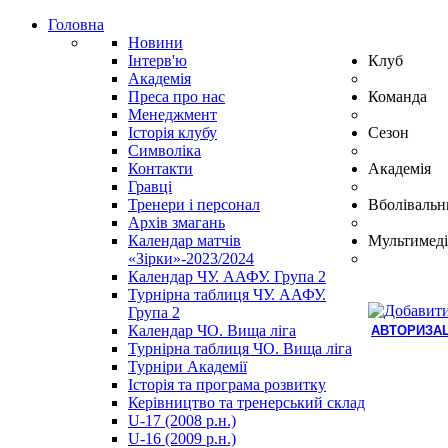
Головна
Новини
Інтерв'ю
Клуб
Академія
Преса про нас
Команда
Менеджмент
Історія клубу
Сезон
Символіка
Контакти
Академія
Гравці
Тренери і персонал
Вболівальн
Архів змагань
Календар матчів
Мультимеді
«Зірки»-2023/2024
Календар ЧУ. ААФУ. Група 2
Турнірна таблиця ЧУ. ААФУ.
Група 2
Календар ЧО. Вища ліга
АВТОРИЗАЦ
Турнірна таблиця ЧО. Вища ліга
Hindi
Турніри Академії
Blue
Історія та програма розвитку
Film
Керівництво та тренерський склад
سكس
U-17 (2008 р.н.)
-
U-16 (2009 р.н.)
سكس