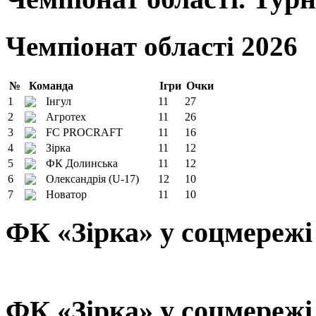
Чемпіонат області 2026
№
Команда
Ігри
Очки
1
Інгул
11
27
2
Агротех
11
26
3
FC PROCRAFT
11
16
4
Зірка
11
12
5
ФК Долинська
11
12
6
Олександрія (U-17)
12
10
7
Новатор
11
10
ФК «Зірка» у соцмережі
ФК «Зірка» у соцмережі 