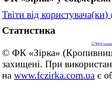
Твіти від користувача(ки)
Статистика
© ФК «Зірка» (Кропивниць
захищені. При використан
на
www.fczirka.com.ua
є о