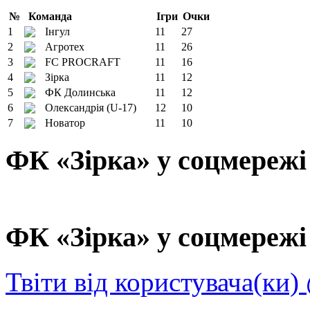
№
Команда
Ігри
Очки
1
Інгул
11
27
2
Агротех
11
26
3
FC PROCRAFT
11
16
4
Зірка
11
12
5
ФК Долинська
11
12
6
Олександрія (U-17)
12
10
7
Новатор
11
10
ФК «Зірка» у соцмережі
ФК «Зірка» у соцмережі 
Твіти від користувача(ки)