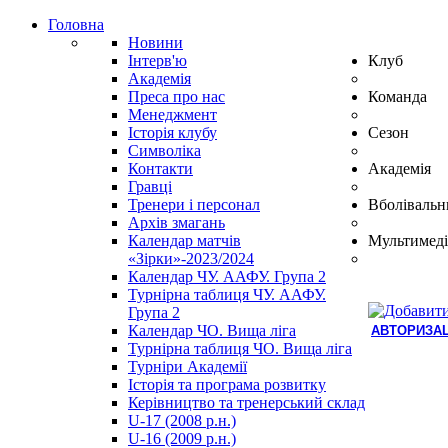
Головна
Новини
Інтерв'ю
Клуб
Академія
Преса про нас
Команда
Менеджмент
Історія клубу
Сезон
Символіка
Контакти
Академія
Гравці
Тренери і персонал
Вболівальн
Архів змагань
Календар матчів
Мультимеді
«Зірки»-2023/2024
Календар ЧУ. ААФУ. Група 2
Турнірна таблиця ЧУ. ААФУ.
Група 2
Календар ЧО. Вища ліга
АВТОРИЗАЦ
Турнірна таблиця ЧО. Вища ліга
Hindi
Турніри Академії
Blue
Історія та програма розвитку
Film
Керівництво та тренерський склад
سكس
U-17 (2008 р.н.)
-
U-16 (2009 р.н.)
سكس