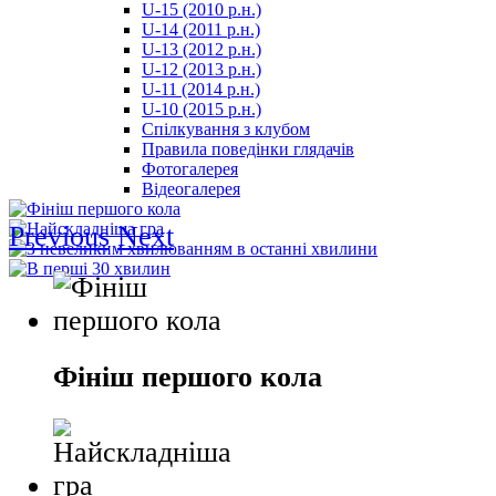
U-15 (2010 р.н.)
مترجم
U-14 (2011 р.н.)
-
U-13 (2012 р.н.)
سكس
U-12 (2013 р.н.)
مصري
U-11 (2014 р.н.)
-
U-10 (2015 р.н.)
Xnxx
Спілкування з клубом
Arab
Правила поведінки глядачів
Фотогалерея
Відеогалерея
Previous
Next
Фініш першого кола