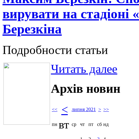
вирувати на стадіоні 
Березкіна
Подробности статьи
Читать далее
Архів новин
<
<<
липня 2021
>
>>
вт
пн
ср
чт
пт
сб
нд