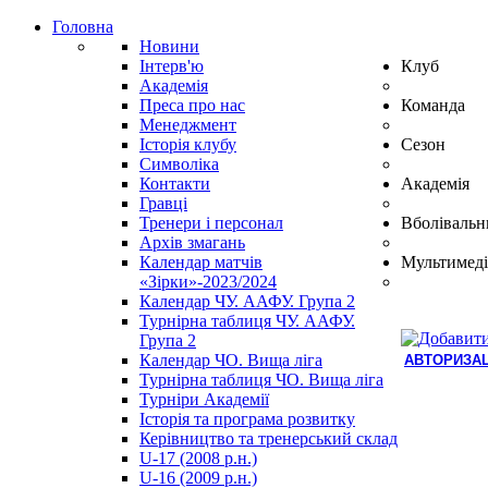
Головна
Новини
Інтерв'ю
Клуб
Академія
Преса про нас
Команда
Менеджмент
Історія клубу
Сезон
Символіка
Контакти
Академія
Гравці
Тренери і персонал
Вболівальн
Архів змагань
Календар матчів
Мультимеді
«Зірки»-2023/2024
Календар ЧУ. ААФУ. Група 2
Турнірна таблиця ЧУ. ААФУ.
Група 2
Календар ЧО. Вища ліга
АВТОРИЗАЦ
Турнірна таблиця ЧО. Вища ліга
Hindi
Турніри Академії
Blue
Історія та програма розвитку
Film
Керівництво та тренерський склад
سكس
U-17 (2008 р.н.)
-
U-16 (2009 р.н.)
سكس