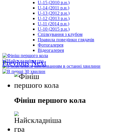
U-15 (2010 р.н.)
مترجم
U-14 (2011 р.н.)
-
U-13 (2012 р.н.)
سكس
U-12 (2013 р.н.)
مصري
U-11 (2014 р.н.)
-
U-10 (2015 р.н.)
Xnxx
Спілкування з клубом
Arab
Правила поведінки глядачів
Фотогалерея
Відеогалерея
Previous
Next
Фініш першого кола