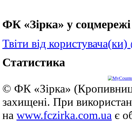
ФК «Зірка» у соцмережі 
Твіти від користувача(ки)
Статистика
© ФК «Зірка» (Кропивниць
захищені. При використан
на
www.fczirka.com.ua
є о