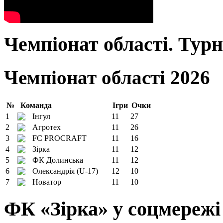
Чемпіонат області. Тур
Чемпіонат області 2026
№
Команда
Ігри
Очки
1
Інгул
11
27
2
Агротех
11
26
3
FC PROCRAFT
11
16
4
Зірка
11
12
5
ФК Долинська
11
12
6
Олександрія (U-17)
12
10
7
Новатор
11
10
ФК «Зірка» у соцмережі