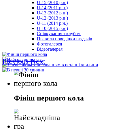
U-15 (2010 р.н.)
مترجم
U-14 (2011 р.н.)
-
U-13 (2012 р.н.)
سكس
U-12 (2013 р.н.)
مصري
U-11 (2014 р.н.)
-
U-10 (2015 р.н.)
Xnxx
Спілкування з клубом
Arab
Правила поведінки глядачів
Фотогалерея
Відеогалерея
Previous
Next
Фініш першого кола