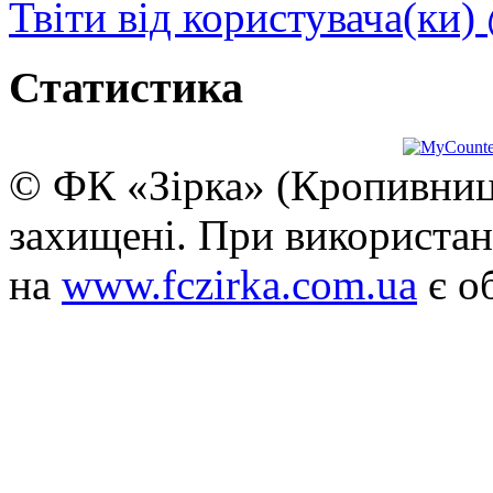
Твіти від користувача(ки)
Статистика
© ФК «Зірка» (Кропивниць
захищені. При використан
на
www.fczirka.com.ua
є о