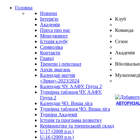
Головна
Новини
Інтерв'ю
Клуб
Академія
Преса про нас
Команда
Менеджмент
Історія клубу
Сезон
Символіка
Контакти
Академія
Гравці
Тренери і персонал
Вболівальн
Архів змагань
Календар матчів
Мультимеді
«Зірки»-2023/2024
Календар ЧУ. ААФУ. Група 2
Турнірна таблиця ЧУ. ААФУ.
Група 2
Календар ЧО. Вища ліга
АВТОРИЗАЦ
Турнірна таблиця ЧО. Вища ліга
Hindi
Турніри Академії
Blue
Історія та програма розвитку
Film
Керівництво та тренерський склад
سكس
U-17 (2008 р.н.)
-
U-16 (2009 р.н.)
سكس