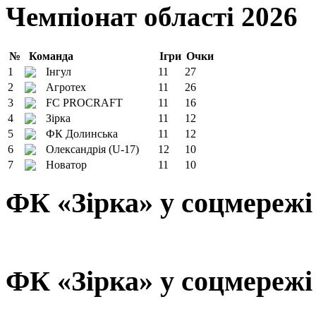
Чемпіонат області 2026
№
Команда
Ігри
Очки
1
Інгул
11
27
2
Агротех
11
26
3
FC PROCRAFT
11
16
4
Зірка
11
12
5
ФК Долинська
11
12
6
Олександрія (U-17)
12
10
7
Новатор
11
10
ФК «Зірка» у соцмережі
ФК «Зірка» у соцмережі 