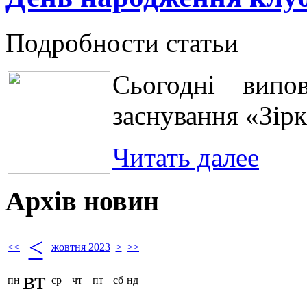
Подробности статьи
Сьогодні випо
заснування «Зірк
Читать далее
Архів новин
<
<<
жовтня 2023
>
>>
вт
пн
ср
чт
пт
сб
нд