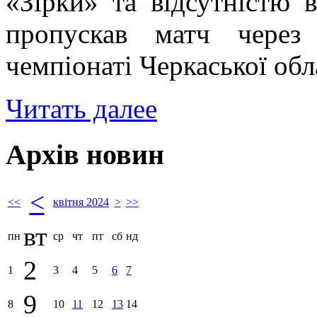
«Зірки» та відсутністю 
пропускав матч через 
чемпіонаті Черкаської обл
Читать далее
Архів новин
<
<<
квітня 2024
>
>>
вт
пн
ср
чт
пт
сб
нд
2
1
3
4
5
6
7
9
8
10
11
12
13
14