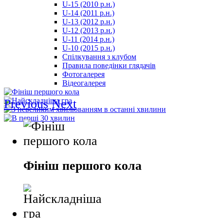
U-15 (2010 р.н.)
مترجم
U-14 (2011 р.н.)
-
U-13 (2012 р.н.)
سكس
U-12 (2013 р.н.)
مصري
U-11 (2014 р.н.)
-
U-10 (2015 р.н.)
Xnxx
Спілкування з клубом
Arab
Правила поведінки глядачів
Фотогалерея
Відеогалерея
Previous
Next
Фініш першого кола