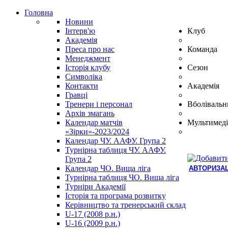
Головна
Новини
Інтерв'ю
Клуб
Академія
Преса про нас
Команда
Менеджмент
Історія клубу
Сезон
Символіка
Контакти
Академія
Гравці
Тренери і персонал
Вболівальн
Архів змагань
Календар матчів
Мультимеді
«Зірки»-2023/2024
Календар ЧУ. ААФУ. Група 2
Турнірна таблиця ЧУ. ААФУ.
Група 2
Календар ЧО. Вища ліга
АВТОРИЗАЦ
Турнірна таблиця ЧО. Вища ліга
Hindi
Турніри Академії
Blue
Історія та програма розвитку
Film
Керівництво та тренерський склад
سكس
U-17 (2008 р.н.)
-
U-16 (2009 р.н.)
سكس