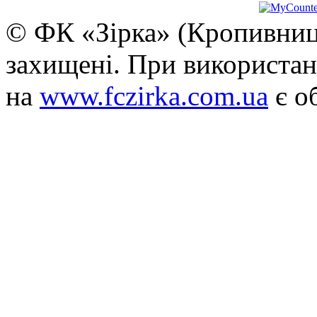
© ФК «Зірка» (Кропивниць
захищені. При використан
на
www.fczirka.com.ua
є о