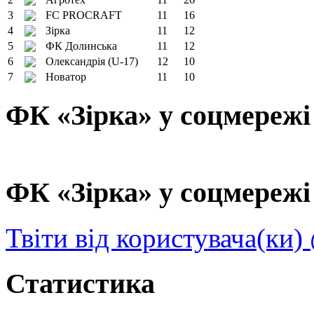
3
FC PROCRAFT
11
16
4
Зірка
11
12
5
ФК Долинська
11
12
6
Олександрія (U-17)
12
10
7
Новатор
11
10
ФК «Зірка» у соцмережі
ФК «Зірка» у соцмережі 
Твіти від користувача(ки)
Статистика