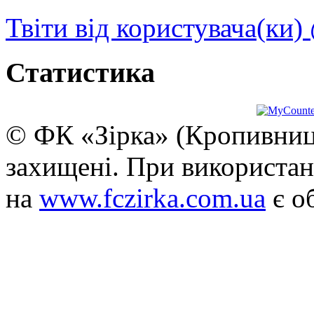
Твіти від користувача(ки)
Статистика
© ФК «Зірка» (Кропивниць
захищені. При використан
на
www.fczirka.com.ua
є о