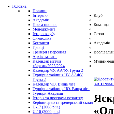
Головна
Новини
Інтерв'ю
Клуб
Академія
Преса про нас
Команда
Менеджмент
Історія клубу
Сезон
Символіка
Контакти
Академія
Гравці
Тренери і персонал
Вболівальн
Архів змагань
Календар матчів
Мультимеді
«Зірки»-2023/2024
Календар ЧУ. ААФУ. Група 2
Турнірна таблиця ЧУ. ААФУ.
Група 2
Календар ЧО. Вища ліга
АВТОРИЗАЦ
Турнірна таблиця ЧО. Вища ліга
Hindi
Турніри Академії
Blue
Яск
Історія та програма розвитку
Film
Керівництво та тренерський склад
سكس
«Ол
U-17 (2008 р.н.)
-
U-16 (2009 р.н.)
سكس