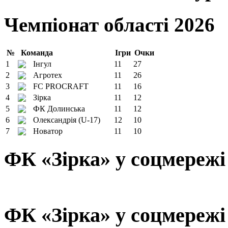
Чемпіонат області 2026
№
Команда
Ігри
Очки
1
Інгул
11
27
2
Агротех
11
26
3
FC PROCRAFT
11
16
4
Зірка
11
12
5
ФК Долинська
11
12
6
Олександрія (U-17)
12
10
7
Новатор
11
10
ФК «Зірка» у соцмережі
ФК «Зірка» у соцмережі 