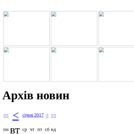
Архів новин
<
<<
січня 2017
>
>>
вт
пн
ср
чт
пт
сб
нд