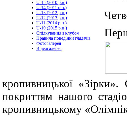
U-15 (2010 р.н.)
مترجم
U-14 (2011 р.н.)
-
Четв
U-13 (2012 р.н.)
سكس
U-12 (2013 р.н.)
مصري
U-11 (2014 р.н.)
-
U-10 (2015 р.н.)
Пер
Xnxx
Спілкування з клубом
Arab
Правила поведінки глядачів
Фотогалерея
Відеогалерея
кропивницької «Зірки». 
покриттям нашого стадіо
кропивницькому «Олімпік