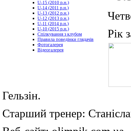
U-15 (2010 р.н.)
مترجم
U-14 (2011 р.н.)
-
Четв
U-13 (2012 р.н.)
سكس
U-12 (2013 р.н.)
مصري
U-11 (2014 р.н.)
-
U-10 (2015 р.н.)
Рік 
Xnxx
Спілкування з клубом
Arab
Правила поведінки глядачів
Фотогалерея
Відеогалерея
Гельзін.
Старший тренер: Станісл