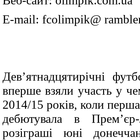
Веб-сайт: olimpik.com.ua
E-mail: fcolimpik@ rambler
Дев’ятнадцятирічні футб
вперше взяли участь у че
2014/15 років, коли перша
дебютувала в Прем’єр
розіграші юні донечча