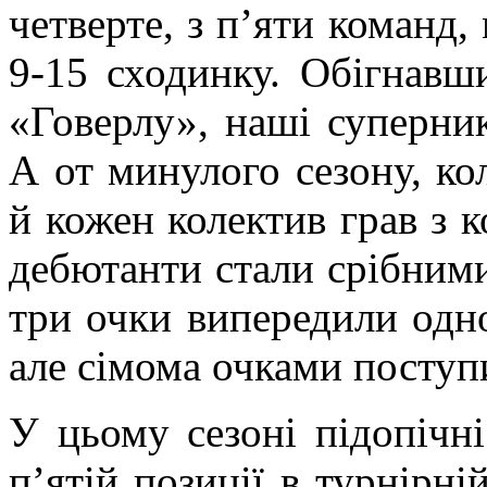
четверте, з п’яти команд,
9-15 сходинку. Обігнавши,
«Говерлу», наші суперни
А от минулого сезону, ко
й кожен колектив грав з 
дебютанти стали срібним
три очки випередили одно
але сімома очками поступ
У цьому сезоні підопічн
п’ятій позиції в турнірні