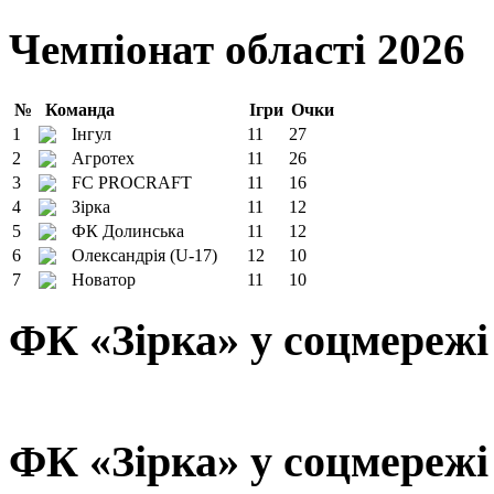
Чемпіонат області 2026
№
Команда
Ігри
Очки
1
Інгул
11
27
2
Агротех
11
26
3
FC PROCRAFT
11
16
4
Зірка
11
12
5
ФК Долинська
11
12
6
Олександрія (U-17)
12
10
7
Новатор
11
10
ФК «Зірка» у соцмережі
ФК «Зірка» у соцмережі 