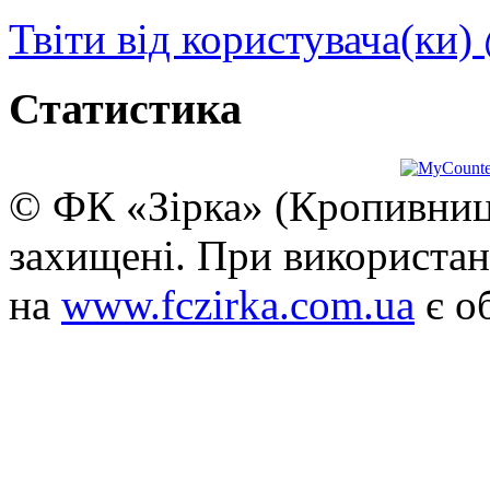
Твіти від користувача(ки)
Статистика
© ФК «Зірка» (Кропивниць
захищені. При використан
на
www.fczirka.com.ua
є о