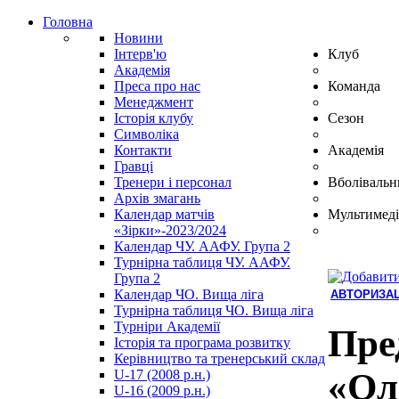
Головна
Новини
Інтерв'ю
Клуб
Академія
Преса про нас
Команда
Менеджмент
Історія клубу
Сезон
Символіка
Контакти
Академія
Гравці
Тренери і персонал
Вболівальн
Архів змагань
Календар матчів
Мультимеді
«Зірки»-2023/2024
Календар ЧУ. ААФУ. Група 2
Турнірна таблиця ЧУ. ААФУ.
Група 2
Календар ЧО. Вища ліга
АВТОРИЗАЦ
Турнірна таблиця ЧО. Вища ліга
Hindi
Турніри Академії
Blue
Пре
Історія та програма розвитку
Film
Керівництво та тренерський склад
سكس
«Ол
U-17 (2008 р.н.)
-
U-16 (2009 р.н.)
سكس