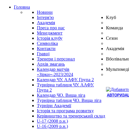
Головна
Новини
Інтерв'ю
Клуб
Академія
Преса про нас
Команда
Менеджмент
Історія клубу
Сезон
Символіка
Контакти
Академія
Гравці
Тренери і персонал
Вболівальн
Архів змагань
Календар матчів
Мультимеді
«Зірки»-2023/2024
Календар ЧУ. ААФУ. Група 2
Турнірна таблиця ЧУ. ААФУ.
Група 2
Календар ЧО. Вища ліга
АВТОРИЗАЦ
Турнірна таблиця ЧО. Вища ліга
Hindi
Турніри Академії
Blue
Історія та програма розвитку
Film
Керівництво та тренерський склад
سكس
U-17 (2008 р.н.)
-
U-16 (2009 р.н.)
سكس