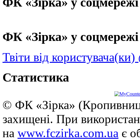
ФК «Зірка» у соцмережі
ФК «Зірка» у соцмережі 
Твіти від користувача(ки)
Статистика
© ФК «Зірка» (Кропивниць
захищені. При використан
на
www.fczirka.com.ua
є о