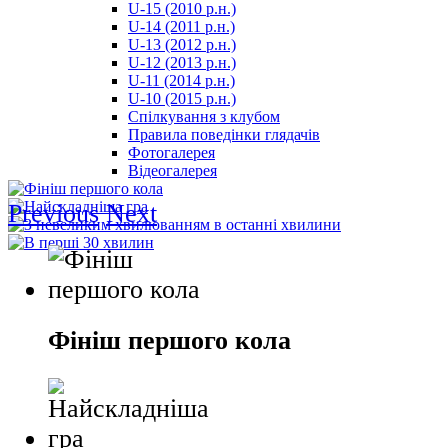
U-15 (2010 р.н.)
مترجم
U-14 (2011 р.н.)
-
U-13 (2012 р.н.)
سكس
U-12 (2013 р.н.)
مصري
U-11 (2014 р.н.)
-
U-10 (2015 р.н.)
Xnxx
Спілкування з клубом
Arab
Правила поведінки глядачів
Фотогалерея
Відеогалерея
Previous
Next
Фініш першого кола