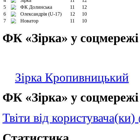
4
Зірка
11
12
5
ФК Долинська
11
12
6
Олександрія (U-17)
12
10
7
Новатор
11
10
ФК «Зірка» у соцмережі
Зірка Кропивницький
ФК «Зірка» у соцмережі 
Твіти від користувача(ки)
Статистика