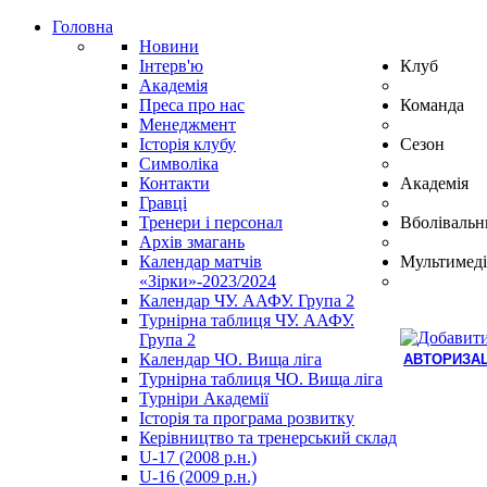
Головна
Новини
Інтерв'ю
Клуб
Академія
Преса про нас
Команда
Менеджмент
Історія клубу
Сезон
Символіка
Контакти
Академія
Гравці
Тренери і персонал
Вболівальн
Архів змагань
Календар матчів
Мультимеді
«Зірки»-2023/2024
Календар ЧУ. ААФУ. Група 2
Турнірна таблиця ЧУ. ААФУ.
Група 2
Календар ЧО. Вища ліга
АВТОРИЗАЦ
Турнірна таблиця ЧО. Вища ліга
Hindi
Турніри Академії
Blue
Історія та програма розвитку
Film
Керівництво та тренерський склад
سكس
U-17 (2008 р.н.)
-
U-16 (2009 р.н.)
سكس