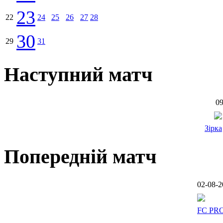
23
22
24
25
26
27
28
30
29
31
Наступний матч
09
Зірка
Попередній матч
02-08-2
FC PR