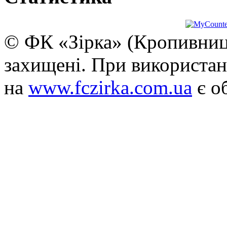
© ФК «Зірка» (Кропивниць
захищені. При використан
на
www.fczirka.com.ua
є о