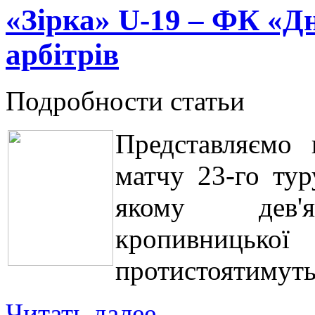
«Зірка» U-19 – ФК «Дн
арбітрів
Подробности статьи
Представляємо 
матчу 23-го тур
якому дев'ят
кропивниць
протистоятимуть
Читать далее