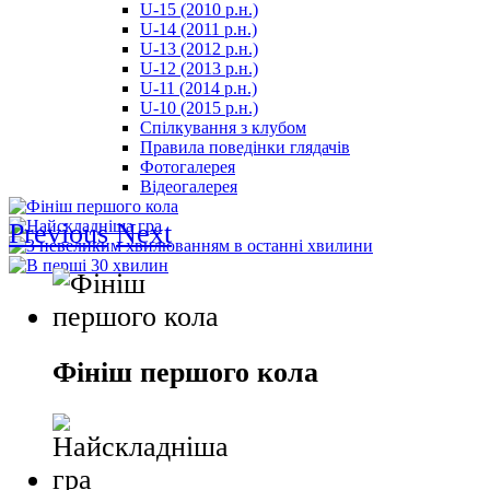
U-15 (2010 р.н.)
مترجم
U-14 (2011 р.н.)
-
U-13 (2012 р.н.)
سكس
U-12 (2013 р.н.)
مصري
U-11 (2014 р.н.)
-
U-10 (2015 р.н.)
Xnxx
Спілкування з клубом
Arab
Правила поведінки глядачів
Фотогалерея
Відеогалерея
Previous
Next
Фініш першого кола