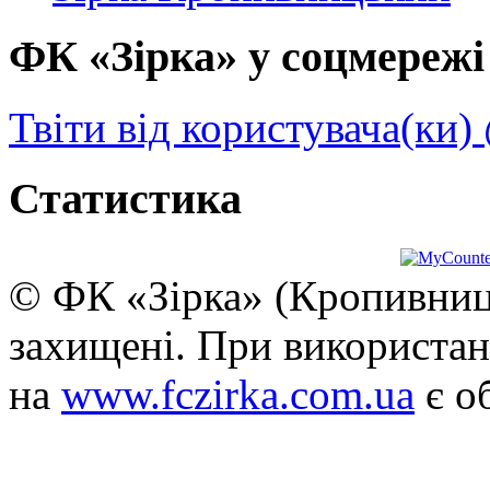
ФК «Зірка» у соцмережі 
Твіти від користувача(ки)
Статистика
© ФК «Зірка» (Кропивниць
захищені. При використан
на
www.fczirka.com.ua
є о