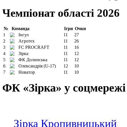
Чемпіонат області 2026
№
Команда
Ігри
Очки
1
Інгул
11
27
2
Агротех
11
26
3
FC PROCRAFT
11
16
4
Зірка
11
12
5
ФК Долинська
11
12
6
Олександрія (U-17)
12
10
7
Новатор
11
10
ФК «Зірка» у соцмережі
Зірка Кропивницький