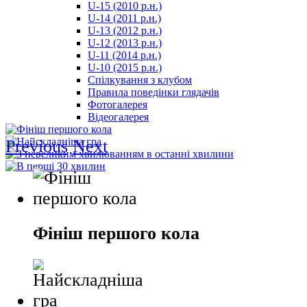
U-15 (2010 р.н.)
مترجم
U-14 (2011 р.н.)
-
U-13 (2012 р.н.)
سكس
U-12 (2013 р.н.)
مصري
U-11 (2014 р.н.)
-
U-10 (2015 р.н.)
Xnxx
Спілкування з клубом
Arab
Правила поведінки глядачів
Фотогалерея
Відеогалерея
Previous
Next
Фініш першого кола