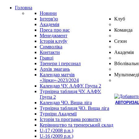
Головна
Новини
Інтерв'ю
Клуб
Академія
Преса про нас
Команда
Менеджмент
Історія клубу
Сезон
Символіка
Контакти
Академія
Гравці
Тренери і персонал
Вболівальн
Архів змагань
Календар матчів
Мультимеді
«Зірки»-2023/2024
Календар ЧУ. ААФУ. Група 2
Турнірна таблиця ЧУ. ААФУ.
Група 2
Календар ЧО. Вища ліга
АВТОРИЗАЦ
Турнірна таблиця ЧО. Вища ліга
Hindi
Турніри Академії
Blue
Історія та програма розвитку
Film
Керівництво та тренерський склад
سكس
U-17 (2008 р.н.)
-
U-16 (2009 р.н.)
سكس