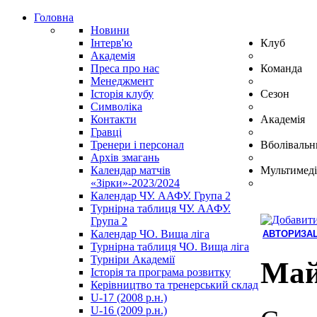
Головна
Новини
Інтерв'ю
Клуб
Академія
Преса про нас
Команда
Менеджмент
Історія клубу
Сезон
Символіка
Контакти
Академія
Гравці
Тренери і персонал
Вболівальн
Архів змагань
Календар матчів
Мультимеді
«Зірки»-2023/2024
Календар ЧУ. ААФУ. Група 2
Турнірна таблиця ЧУ. ААФУ.
Група 2
Календар ЧО. Вища ліга
АВТОРИЗАЦ
Турнірна таблиця ЧО. Вища ліга
Hindi
Турніри Академії
Blue
Май
Історія та програма розвитку
Film
Керівництво та тренерський склад
سكس
U-17 (2008 р.н.)
-
U-16 (2009 р.н.)
سكس