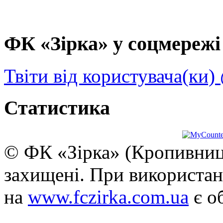
ФК «Зірка» у соцмережі 
Твіти від користувача(ки)
Статистика
© ФК «Зірка» (Кропивниць
захищені. При використан
на
www.fczirka.com.ua
є о