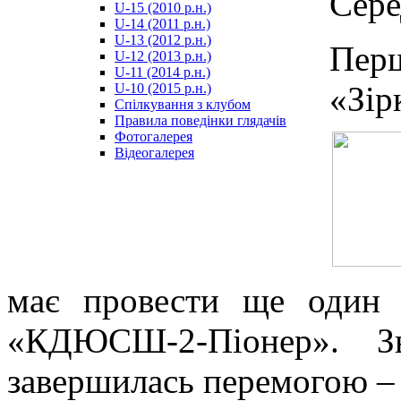
Сере
U-15 (2010 р.н.)
مترجم
U-14 (2011 р.н.)
-
U-13 (2012 р.н.)
سكس
Пер
U-12 (2013 р.н.)
مصري
U-11 (2014 р.н.)
-
«Зір
U-10 (2015 р.н.)
Xnxx
Спілкування з клубом
Arab
Правила поведінки глядачів
Фотогалерея
Відеогалерея
має провести ще один 
«КДЮСШ-2-Піонер». З
завершилась перемогою – 