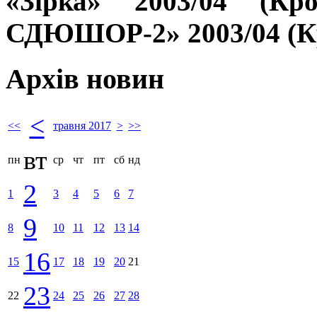
«Зірка» 2003/04 (Кр
СДЮШОР-2» 2003/04 (Кр
Архів новин
<
<<
травня 2017
>
>>
вт
пн
ср
чт
пт
сб
нд
2
1
3
4
5
6
7
9
8
10
11
12
13
14
16
15
17
18
19
20
21
23
22
24
25
26
27
28