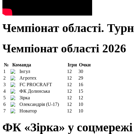
Чемпіонат області. Тур
Чемпіонат області 2026
№
Команда
Ігри
Очки
1
Інгул
12
30
2
Агротех
12
29
3
FC PROCRAFT
12
16
4
ФК Долинська
12
15
5
Зірка
12
12
6
Олександрія (U-17)
12
10
7
Новатор
12
10
ФК «Зірка» у соцмережі