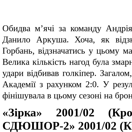
Обидва м’ячі за команду Андрі
Данило Аркуша. Хоча, як відз
Горбань, відзначатись у цьому ма
Велика кількість нагод була змарн
удари відбивав голкіпер. Загалом
Академії з рахунком 2:0. У резу
фінішувала в цьому сезоні на бро
«Зірка» 2001/02 (Кр
СДЮШОР-2» 2001/02 (Кро