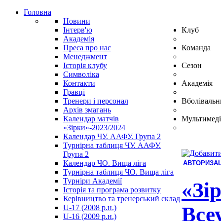
Головна
Новини
Інтерв'ю
Клуб
Академія
Преса про нас
Команда
Менеджмент
Історія клубу
Сезон
Символіка
Контакти
Академія
Гравці
Тренери і персонал
Вболівальн
Архів змагань
Календар матчів
Мультимеді
«Зірки»-2023/2024
Календар ЧУ. ААФУ. Група 2
Турнірна таблиця ЧУ. ААФУ.
Група 2
Календар ЧО. Вища ліга
АВТОРИЗАЦ
Турнірна таблиця ЧО. Вища ліга
Hindi
Турніри Академії
Blue
«Зі
Історія та програма розвитку
Film
Керівництво та тренерський склад
سكس
Все
U-17 (2008 р.н.)
-
U-16 (2009 р.н.)
سكس