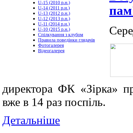
U-15 (2010 р.н.)
مترجم
пам
U-14 (2011 р.н.)
-
U-13 (2012 р.н.)
سكس
U-12 (2013 р.н.)
مصري
U-11 (2014 р.н.)
-
Сере
U-10 (2015 р.н.)
Xnxx
Спілкування з клубом
Arab
Правила поведінки глядачів
Фотогалерея
Відеогалерея
директора ФК «Зірка» п
вже в 14 раз поспіль.
Детальніше