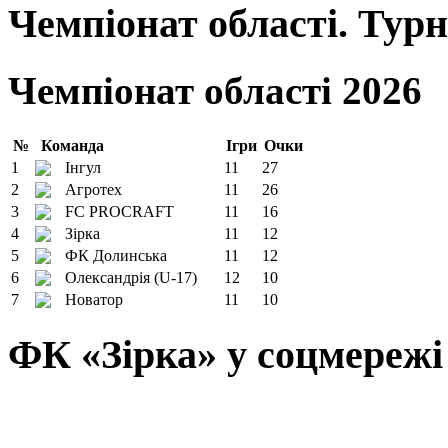
Чемпіонат області. Тур
Чемпіонат області 2026
№
Команда
Ігри
Очки
1
Інгул
11
27
2
Агротех
11
26
3
FC PROCRAFT
11
16
4
Зірка
11
12
5
ФК Долинська
11
12
6
Олександрія (U-17)
12
10
7
Новатор
11
10
ФК «Зірка» у соцмережі