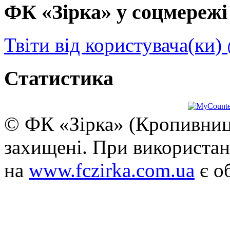
ФК «Зірка» у соцмережі 
Твіти від користувача(ки)
Статистика
© ФК «Зірка» (Кропивниць
захищені. При використан
на
www.fczirka.com.ua
є о