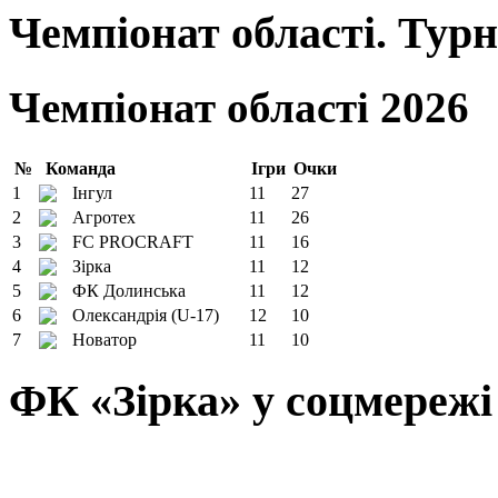
Чемпіонат області. Тур
Чемпіонат області 2026
№
Команда
Ігри
Очки
1
Інгул
11
27
2
Агротех
11
26
3
FC PROCRAFT
11
16
4
Зірка
11
12
5
ФК Долинська
11
12
6
Олександрія (U-17)
12
10
7
Новатор
11
10
ФК «Зірка» у соцмережі