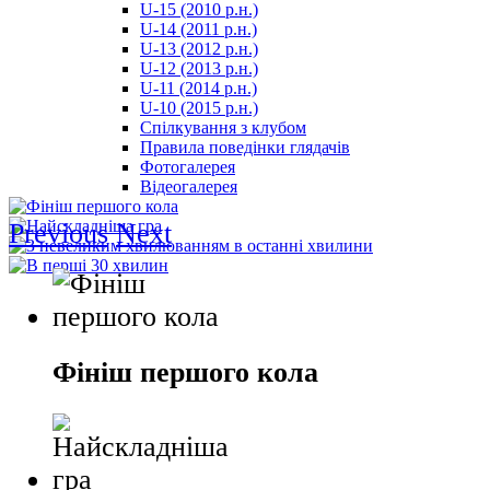
U-15 (2010 р.н.)
مترجم
U-14 (2011 р.н.)
-
U-13 (2012 р.н.)
سكس
U-12 (2013 р.н.)
مصري
U-11 (2014 р.н.)
-
U-10 (2015 р.н.)
Xnxx
Спілкування з клубом
Arab
Правила поведінки глядачів
Фотогалерея
Відеогалерея
Previous
Next
Фініш першого кола