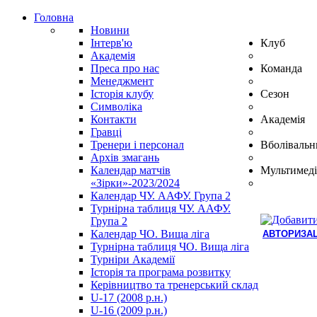
Головна
Новини
Інтерв'ю
Клуб
Академія
Преса про нас
Команда
Менеджмент
Історія клубу
Сезон
Символіка
Контакти
Академія
Гравці
Тренери і персонал
Вболівальн
Архів змагань
Календар матчів
Мультимеді
«Зірки»-2023/2024
Календар ЧУ. ААФУ. Група 2
Турнірна таблиця ЧУ. ААФУ.
Група 2
Календар ЧО. Вища ліга
АВТОРИЗАЦ
Турнірна таблиця ЧО. Вища ліга
Hindi
Турніри Академії
Blue
Історія та програма розвитку
Film
Керівництво та тренерський склад
سكس
U-17 (2008 р.н.)
-
U-16 (2009 р.н.)
سكس