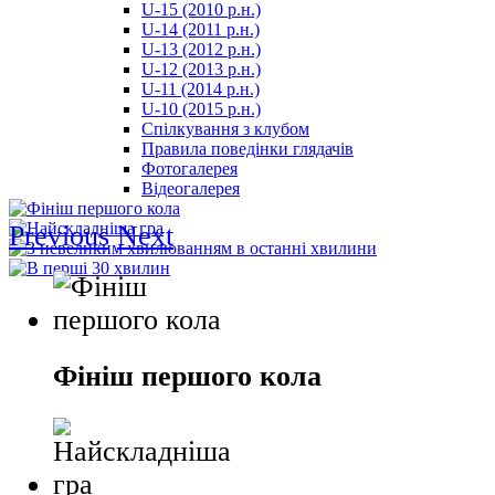
U-15 (2010 р.н.)
مترجم
U-14 (2011 р.н.)
-
U-13 (2012 р.н.)
سكس
U-12 (2013 р.н.)
مصري
U-11 (2014 р.н.)
-
U-10 (2015 р.н.)
Xnxx
Спілкування з клубом
Arab
Правила поведінки глядачів
Фотогалерея
Відеогалерея
Previous
Next
Фініш першого кола