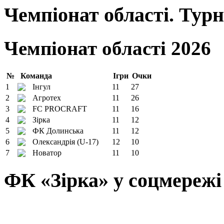
Чемпіонат області. Тур
Чемпіонат області 2026
№
Команда
Ігри
Очки
1
Інгул
11
27
2
Агротех
11
26
3
FC PROCRAFT
11
16
4
Зірка
11
12
5
ФК Долинська
11
12
6
Олександрія (U-17)
12
10
7
Новатор
11
10
ФК «Зірка» у соцмережі