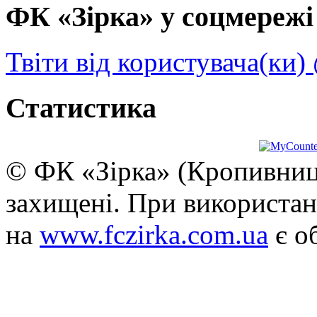
ФК «Зірка» у соцмережі 
Твіти від користувача(ки)
Статистика
© ФК «Зірка» (Кропивниць
захищені. При використан
на
www.fczirka.com.ua
є о