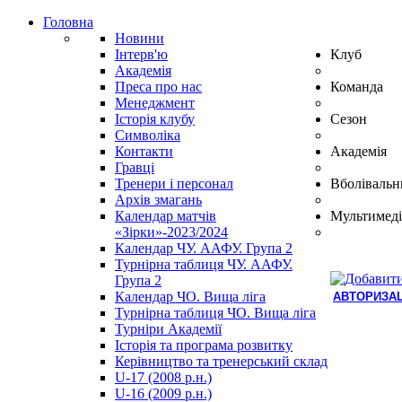
Головна
Новини
Інтерв'ю
Клуб
Академія
Преса про нас
Команда
Менеджмент
Історія клубу
Сезон
Символіка
Контакти
Академія
Гравці
Тренери і персонал
Вболівальн
Архів змагань
Календар матчів
Мультимеді
«Зірки»-2023/2024
Календар ЧУ. ААФУ. Група 2
Турнірна таблиця ЧУ. ААФУ.
Група 2
Календар ЧО. Вища ліга
АВТОРИЗАЦ
Турнірна таблиця ЧО. Вища ліга
Hindi
Турніри Академії
Blue
Історія та програма розвитку
Film
Керівництво та тренерський склад
سكس
U-17 (2008 р.н.)
-
U-16 (2009 р.н.)
سكس