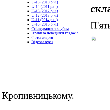
U-15 (2010 р.н.)
مترجم
скл
U-14 (2011 р.н.)
-
U-13 (2012 р.н.)
سكس
U-12 (2013 р.н.)
مصري
U-11 (2014 р.н.)
-
П'ят
U-10 (2015 р.н.)
Xnxx
Спілкування з клубом
Arab
Правила поведінки глядачів
Фотогалерея
Відеогалерея
Кропивницькому.