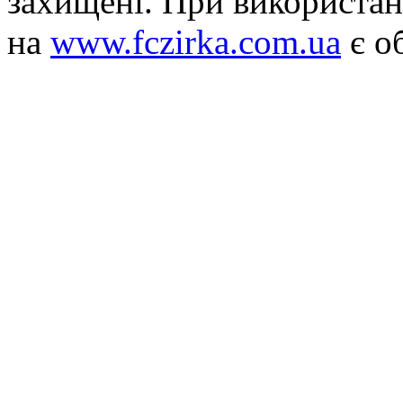
захищені. При використан
на
www.fczirka.com.ua
є о