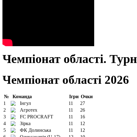
Чемпіонат області. Тур
Чемпіонат області 2026
№
Команда
Ігри
Очки
1
Інгул
11
27
2
Агротех
11
26
3
FC PROCRAFT
11
16
4
Зірка
11
12
5
ФК Долинська
11
12
6
Олександрія (U-17)
12
10