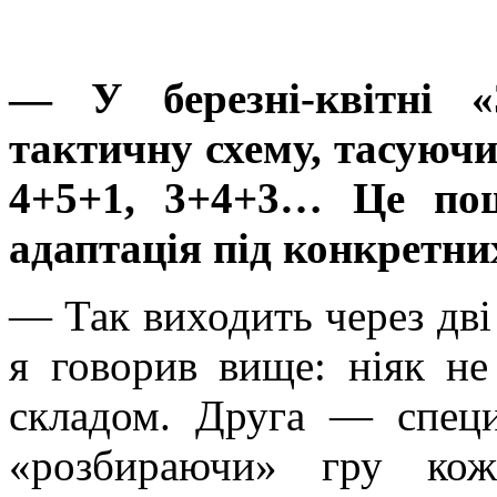
— У березні-квітні «
тактичну схему, тасуючи 
4+5+1, 3+4+3… Це пош
адаптація під конкретни
— Так виходить через дв
я говорив вище: ніяк н
складом. Друга — специ
«розбираючи» гру кож