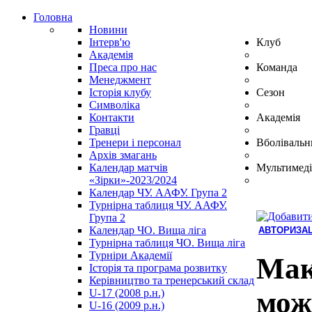
Головна
Новини
Інтерв'ю
Клуб
Академія
Преса про нас
Команда
Менеджмент
Історія клубу
Сезон
Символіка
Контакти
Академія
Гравці
Тренери і персонал
Вболівальн
Архів змагань
Календар матчів
Мультимеді
«Зірки»-2023/2024
Календар ЧУ. ААФУ. Група 2
Турнірна таблиця ЧУ. ААФУ.
Група 2
Календар ЧО. Вища ліга
АВТОРИЗАЦ
Турнірна таблиця ЧО. Вища ліга
Hindi
Турніри Академії
Blue
Мак
Історія та програма розвитку
Film
Керівництво та тренерський склад
سكس
мож
U-17 (2008 р.н.)
-
U-16 (2009 р.н.)
سكس