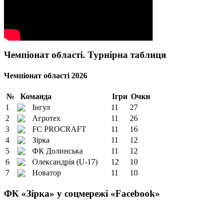
Чемпіонат області. Турнірна таблиця
Чемпіонат області 2026
№
Команда
Ігри
Очки
1
Інгул
11
27
2
Агротех
11
26
3
FC PROCRAFT
11
16
4
Зірка
11
12
5
ФК Долинська
11
12
6
Олександрія (U-17)
12
10
7
Новатор
11
10
ФК «Зірка» у соцмережі «Facebook»