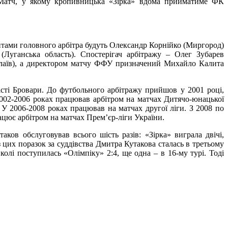
і-Матч, у якому кропивницька «Зірка» вдома прийматиме ФК
нтами головного арбітра будуть Олександр Корнійко (Миргород)
Луганська область). Спостерігач арбітражу – Олег Зубарев
лаїв), а директором матчу ФФУ призначений Михайло Калита
сті Бровари. До футбольного арбітражу прийшов у 2001 році,
002-2006 роках працював арбітром на матчах Дитячо-юнацької
. У 2006-2008 роках працював на матчах другої ліги. З 2008 по
ацює арбітром на матчах Прем’єр-ліги України.
ков обслуговував всього шість разів: «Зірка» виграла двічі,
з цих поразок за суддівства Дмитра Кутакова сталась в третьому
олі поступилась «Олімпіку» 2:4, ще одна – в 16-му турі. Тоді