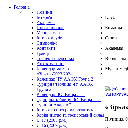
Головна
Новини
Інтерв'ю
Клуб
Академія
Преса про нас
Команда
Менеджмент
Історія клубу
Сезон
Символіка
Контакти
Академія
Гравці
Тренери і персонал
Вболівальн
Архів змагань
Календар матчів
Мультимеді
«Зірки»-2023/2024
Календар ЧУ. ААФУ. Група 2
Турнірна таблиця ЧУ. ААФУ.
Група 2
Календар ЧО. Вища ліга
АВТОРИЗАЦ
Турнірна таблиця ЧО. Вища ліга
Hindi
Турніри Академії
Blue
«Зірка
Історія та програма розвитку
Film
Керівництво та тренерський склад
سكس
П'ятниця, 0
U-17 (2008 р.н.)
-
U-16 (2009 р.н.)
سكس