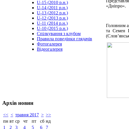
Представля
U-15 (2010 р.н.)
مترجم
«Дніпро».
U-14 (2011 р.н.)
-
U-13 (2012 р.н.)
سكس
U-12 (2013 р.н.)
مصري
U-11 (2014 р.н.)
-
Головним а
U-10 (2015 р.н.)
Xnxx
та Семен Ш
Спілкування з клубом
Arab
(Слов’янсь
Правила поведінки глядачів
Фотогалерея
Відеогалерея
Архів новин
<<
<
травня 2017
>
>>
пн
вт
ср
чт
пт
сб
нд
1
2
3
4
5
6
7