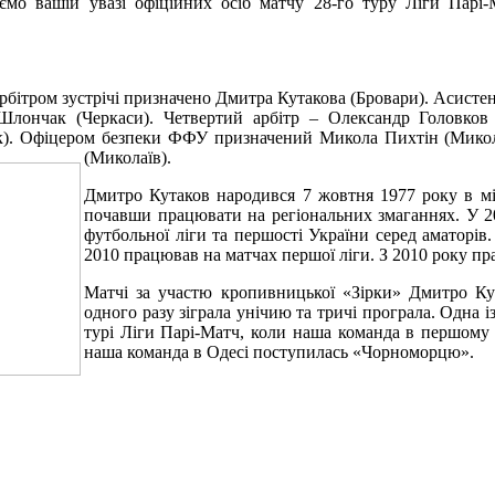
ємо вашій увазі офіційних осіб матчу 28-го туру Ліги Пар
рбітром зустрічі призначено Дмитра Кутакова (Бровари). Асисте
лончак (Черкаси). Четвертий арбітр – Олександр Головков (
к). Офіцером безпеки ФФУ призначений Микола Пихтін (Мико
(Миколаїв).
Дмитро Кутаков народився 7 жовтня 1977 року в мі
почавши працювати на регіональних змаганнях. У 2
футбольної ліги та першості України серед аматорів
2010 працював на матчах першої ліги. З 2010 року пр
Матчі за участю кропивницької «Зірки» Дмитро Кута
одного разу зіграла унічию та тричі програла. Одна і
турі Ліги Парі-Матч, коли наша команда в першому к
наша команда в Одесі поступилась «Чорноморцю».