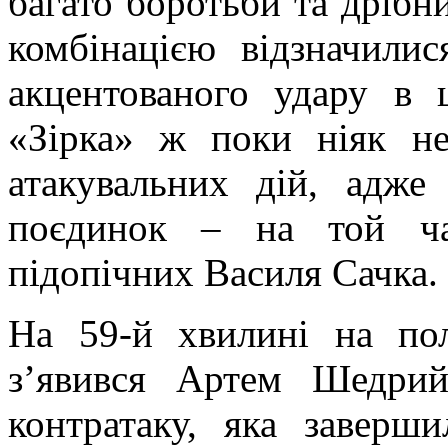
багато боротьби та дріб
комбінацією відзначилис
акцентованого удару в ц
«Зірка» ж поки ніяк н
атакувальних дій, адже
поєдинок – на той ча
підопічних Василя Сачка.
На 59-й хвилині на пол
з’явився Артем Шедрий
контратаку, яка заверш