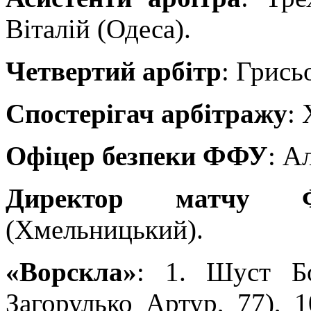
Віталій (Одеса).
Четвертий арбітр
: Грись
Спостерігач арбітражу
:
Офіцер безпеки ФФУ
: А
Директор матчу 
(Хмельницький).
«Ворскла»
: 1. Шуст Бо
Загорулько Артур, 77), 