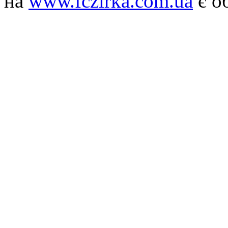
на
www.fczirka.com.ua
є о