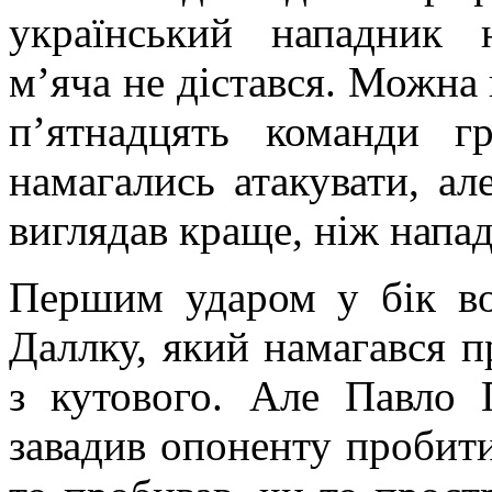
український нападник 
м’яча не дістався. Можна
п’ятнадцять команди г
намагались атакувати, ал
виглядав краще, ніж напад
Першим ударом у бік во
Даллку, який намагався п
з кутового. Але Павло 
завадив опоненту пробити