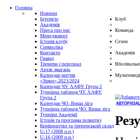
Головна
Новини
Інтерв'ю
Клуб
Академія
Преса про нас
Команда
Менеджмент
Історія клубу
Сезон
Символіка
Контакти
Академія
Гравці
Тренери і персонал
Вболівальн
Архів змагань
Календар матчів
Мультимеді
«Зірки»-2023/2024
Календар ЧУ. ААФУ. Група 2
Турнірна таблиця ЧУ. ААФУ.
Група 2
Календар ЧО. Вища ліга
АВТОРИЗАЦ
Турнірна таблиця ЧО. Вища ліга
Hindi
Турніри Академії
Blue
Рез
Історія та програма розвитку
Film
Керівництво та тренерський склад
سكس
U-17 (2008 р.н.)
-
U-16 (2009 р.н.)
سكس