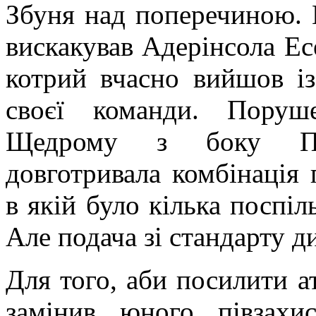
Збуня над поперечиною. 
вискакував Адерінсола Ес
котрий вчасно вийшов із
своєї команди. Поруш
Щедрому з боку Пав
довготривала комбінація
в якій було кілька поспіл
Але подача зі стандарту д
Для того, аби посилити а
замінив юного півзах