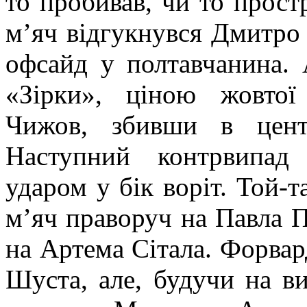
то пробивав, чи то прост
м’яч відгукнувся Дмитро 
офсайд у полтавчанина. 
«Зірки», ціною жовтої
Чижов, збивши в центр
Наступний контрвипад
ударом у бік воріт. Той-т
м’яч праворуч на Павла П
на Артема Сітала. Форвар
Шуста, але, будучи на в