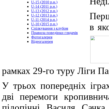
Неді
U-15 (2010 р.н.)
مترجم
U-14 (2011 р.н.)
-
U-13 (2012 р.н.)
سكس
Пер
U-12 (2013 р.н.)
مصري
U-11 (2014 р.н.)
-
в як
U-10 (2015 р.н.)
Xnxx
Спілкування з клубом
Arab
Правила поведінки глядачів
Фотогалерея
Відеогалерея
рамках 29-го туру Ліги П
У трьох попередніх ігр
дві перемоги кропивнич
підопічні Василя Сачк