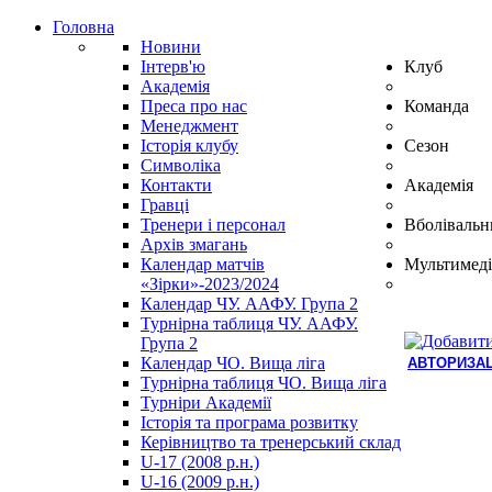
Головна
Новини
Інтерв'ю
Клуб
Академія
Преса про нас
Команда
Менеджмент
Історія клубу
Сезон
Символіка
Контакти
Академія
Гравці
Тренери і персонал
Вболівальн
Архів змагань
Календар матчів
Мультимеді
«Зірки»-2023/2024
Календар ЧУ. ААФУ. Група 2
Турнірна таблиця ЧУ. ААФУ.
Група 2
Календар ЧО. Вища ліга
АВТОРИЗАЦ
Турнірна таблиця ЧО. Вища ліга
Hindi
Турніри Академії
Blue
Історія та програма розвитку
Film
Керівництво та тренерський склад
سكس
U-17 (2008 р.н.)
-
U-16 (2009 р.н.)
سكس