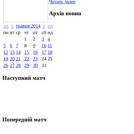
Читать далее
Архів новин
<<
<
травня 2014
>
>>
пн
вт
ср
чт
пт
сб
нд
1
2
3
4
5
6
7
8
9
10
11
12
13
14
15
16
17
18
19
20
21
22
23
24
25
26
27
28
29
30
31
Наступний матч
Попередній матч