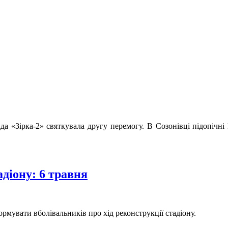
ада «Зірка-2» святкувала другу перемогу. В Созонівці підопіч
адіону: 6 травня
мувати вболівальників про хід реконструкції стадіону.