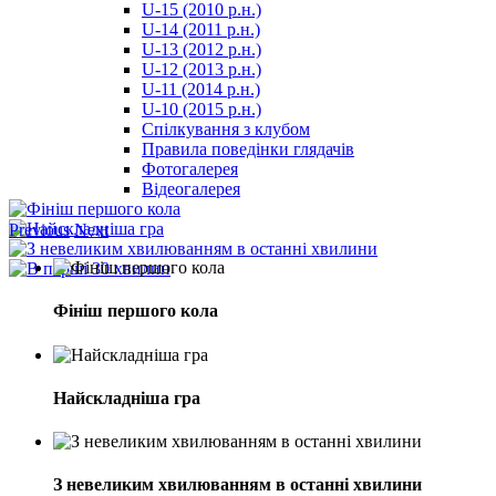
U-15 (2010 р.н.)
مترجم
U-14 (2011 р.н.)
-
U-13 (2012 р.н.)
سكس
U-12 (2013 р.н.)
مصري
U-11 (2014 р.н.)
-
U-10 (2015 р.н.)
Xnxx
Спілкування з клубом
Arab
Правила поведінки глядачів
Фотогалерея
Відеогалерея
Previous
Next
Фініш першого кола
Найскладніша гра
З невеликим хвилюванням в останні хвилини