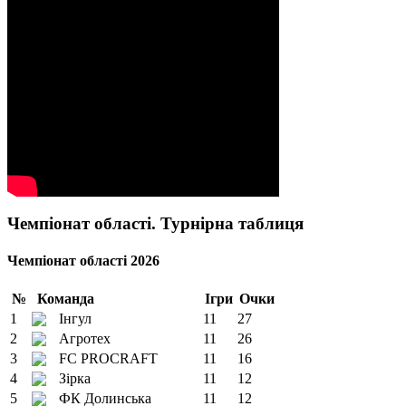
Чемпіонат області. Турнірна таблиця
Чемпіонат області 2026
№
Команда
Ігри
Очки
1
Інгул
11
27
2
Агротех
11
26
3
FC PROCRAFT
11
16
4
Зірка
11
12
5
ФК Долинська
11
12