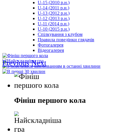
U-15 (2010 р.н.)
مترجم
U-14 (2011 р.н.)
-
U-13 (2012 р.н.)
سكس
U-12 (2013 р.н.)
مصري
U-11 (2014 р.н.)
-
U-10 (2015 р.н.)
Xnxx
Спілкування з клубом
Arab
Правила поведінки глядачів
Фотогалерея
Відеогалерея
Previous
Next
Фініш першого кола