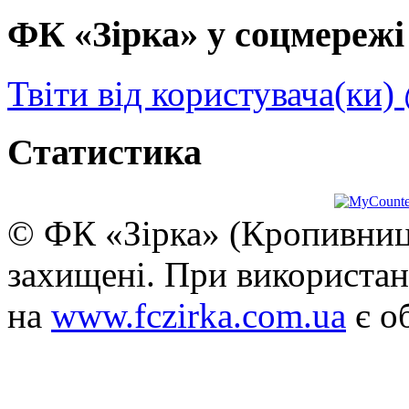
ФК «Зірка» у соцмережі 
Твіти від користувача(ки)
Статистика
© ФК «Зірка» (Кропивниць
захищені. При використан
на
www.fczirka.com.ua
є о