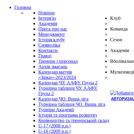
Головна
Новини
Інтерв'ю
Клуб
Академія
Преса про нас
Команда
Менеджмент
Історія клубу
Сезон
Символіка
Контакти
Академія
Гравці
Тренери і персонал
Вболівальн
Архів змагань
Календар матчів
Мультимеді
«Зірки»-2023/2024
Календар ЧУ. ААФУ. Група 2
Турнірна таблиця ЧУ. ААФУ.
Група 2
Календар ЧО. Вища ліга
АВТОРИЗАЦ
Турнірна таблиця ЧО. Вища ліга
Hindi
Турніри Академії
Blue
Історія та програма розвитку
Film
Керівництво та тренерський склад
سكس
U-17 (2008 р.н.)
-
U-16 (2009 р.н.)
سكس