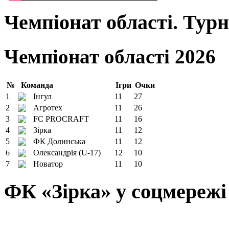
Чемпіонат області. Тур
Чемпіонат області 2026
№
Команда
Ігри
Очки
1
Інгул
11
27
2
Агротех
11
26
3
FC PROCRAFT
11
16
4
Зірка
11
12
5
ФК Долинська
11
12
6
Олександрія (U-17)
12
10
7
Новатор
11
10
ФК «Зірка» у соцмережі