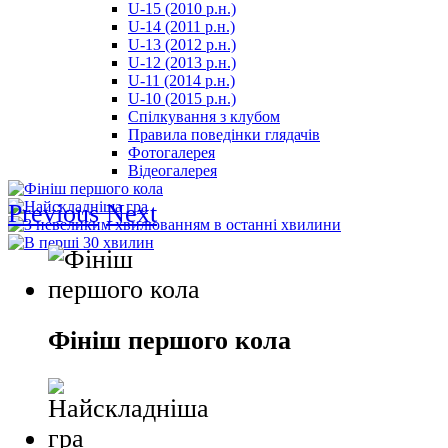
U-15 (2010 р.н.)
مترجم
U-14 (2011 р.н.)
-
U-13 (2012 р.н.)
سكس
U-12 (2013 р.н.)
مصري
U-11 (2014 р.н.)
-
U-10 (2015 р.н.)
Xnxx
Спілкування з клубом
Arab
Правила поведінки глядачів
Фотогалерея
Відеогалерея
Previous
Next
Фініш першого кола