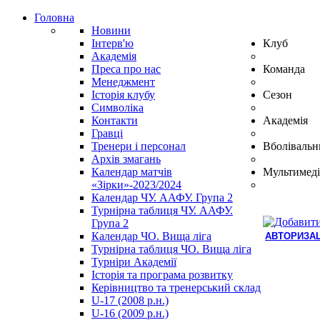
Головна
Новини
Інтерв'ю
Клуб
Академія
Преса про нас
Команда
Менеджмент
Історія клубу
Сезон
Символіка
Контакти
Академія
Гравці
Тренери і персонал
Вболівальн
Архів змагань
Календар матчів
Мультимеді
«Зірки»-2023/2024
Календар ЧУ. ААФУ. Група 2
Турнірна таблиця ЧУ. ААФУ.
Група 2
Календар ЧО. Вища ліга
АВТОРИЗАЦ
Турнірна таблиця ЧО. Вища ліга
Hindi
Турніри Академії
Blue
Історія та програма розвитку
Film
Керівництво та тренерський склад
سكس
U-17 (2008 р.н.)
-
U-16 (2009 р.н.)
سكس