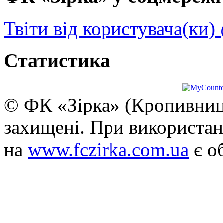
Твіти від користувача(ки)
Статистика
© ФК «Зірка» (Кропивниць
захищені. При використан
на
www.fczirka.com.ua
є о