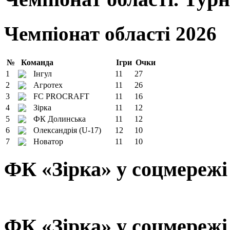
Чемпіонат області 2026
№
Команда
Ігри
Очки
1
Інгул
11
27
2
Агротех
11
26
3
FC PROCRAFT
11
16
4
Зірка
11
12
5
ФК Долинська
11
12
6
Олександрія (U-17)
12
10
7
Новатор
11
10
ФК «Зірка» у соцмережі
ФК «Зірка» у соцмережі 