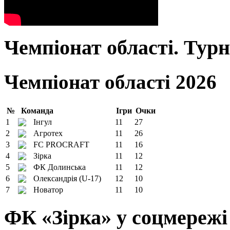
Чемпіонат області. Тур
Чемпіонат області 2026
№
Команда
Ігри
Очки
1
Інгул
11
27
2
Агротех
11
26
3
FC PROCRAFT
11
16
4
Зірка
11
12
5
ФК Долинська
11
12
6
Олександрія (U-17)
12
10
7
Новатор
11
10
ФК «Зірка» у соцмережі