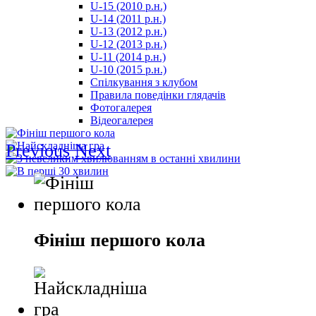
U-15 (2010 р.н.)
مترجم
U-14 (2011 р.н.)
-
U-13 (2012 р.н.)
سكس
U-12 (2013 р.н.)
مصري
U-11 (2014 р.н.)
-
U-10 (2015 р.н.)
Xnxx
Спілкування з клубом
Arab
Правила поведінки глядачів
Фотогалерея
Відеогалерея
Previous
Next
Фініш першого кола