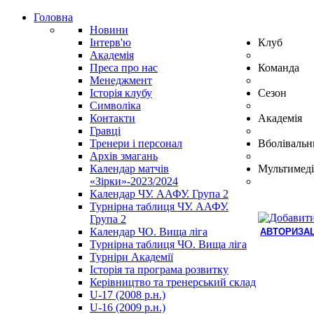
Головна
Новини
Інтерв'ю
Клуб
Академія
Преса про нас
Команда
Менеджмент
Історія клубу
Сезон
Символіка
Контакти
Академія
Гравці
Тренери і персонал
Вболівальн
Архів змагань
Календар матчів
Мультимеді
«Зірки»-2023/2024
Календар ЧУ. ААФУ. Група 2
Турнірна таблиця ЧУ. ААФУ.
Група 2
Календар ЧО. Вища ліга
АВТОРИЗАЦ
Турнірна таблиця ЧО. Вища ліга
Hindi
Турніри Академії
Blue
Історія та програма розвитку
Film
Керівництво та тренерський склад
سكس
U-17 (2008 р.н.)
-
U-16 (2009 р.н.)
سكس