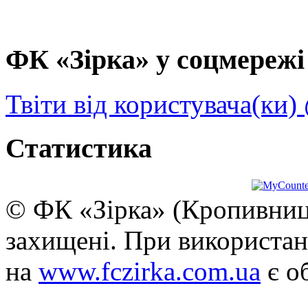
ФК «Зірка» у соцмережі 
Твіти від користувача(ки)
Статистика
© ФК «Зірка» (Кропивниць
захищені. При використан
на
www.fczirka.com.ua
є о