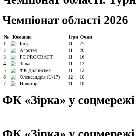
Чемпіонат області 2026
№
Команда
Ігри
Очки
1
Інгул
11
27
2
Агротех
11
26
3
FC PROCRAFT
11
16
4
Зірка
11
12
5
ФК Долинська
11
12
6
Олександрія (U-17)
12
10
7
Новатор
11
10
ФК «Зірка» у соцмережі
ФК «Зірка» у соцмережі 