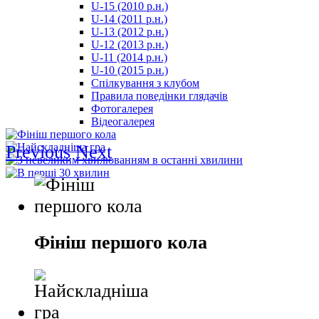
U-15 (2010 р.н.)
مترجم
U-14 (2011 р.н.)
-
U-13 (2012 р.н.)
سكس
U-12 (2013 р.н.)
مصري
U-11 (2014 р.н.)
-
U-10 (2015 р.н.)
Xnxx
Спілкування з клубом
Arab
Правила поведінки глядачів
Фотогалерея
Відеогалерея
Previous
Next
Фініш першого кола