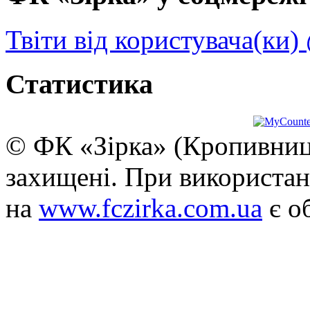
Твіти від користувача(ки)
Статистика
© ФК «Зірка» (Кропивниць
захищені. При використан
на
www.fczirka.com.ua
є о