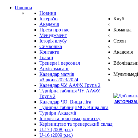
Головна
Новини
Інтерв'ю
Клуб
Академія
Преса про нас
Команда
Менеджмент
Історія клубу
Сезон
Символіка
Контакти
Академія
Гравці
Тренери і персонал
Вболівальн
Архів змагань
Календар матчів
Мультимеді
«Зірки»-2023/2024
Календар ЧУ. ААФУ. Група 2
Турнірна таблиця ЧУ. ААФУ.
Група 2
Календар ЧО. Вища ліга
АВТОРИЗАЦ
Турнірна таблиця ЧО. Вища ліга
Hindi
Турніри Академії
Blue
Історія та програма розвитку
Film
Керівництво та тренерський склад
سكس
U-17 (2008 р.н.)
-
U-16 (2009 р.н.)
سكس