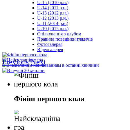
U-15 (2010 р.н.)
مترجم
U-14 (2011 р.н.)
-
U-13 (2012 р.н.)
سكس
U-12 (2013 р.н.)
مصري
U-11 (2014 р.н.)
-
U-10 (2015 р.н.)
Xnxx
Спілкування з клубом
Arab
Правила поведінки глядачів
Фотогалерея
Відеогалерея
Previous
Next
Фініш першого кола