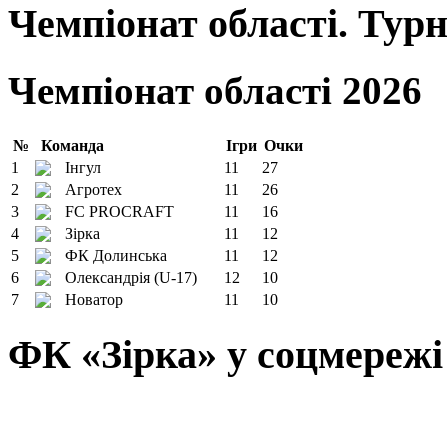
Чемпіонат області. Тур
Чемпіонат області 2026
№
Команда
Ігри
Очки
1
Інгул
11
27
2
Агротех
11
26
3
FC PROCRAFT
11
16
4
Зірка
11
12
5
ФК Долинська
11
12
6
Олександрія (U-17)
12
10
7
Новатор
11
10
ФК «Зірка» у соцмережі