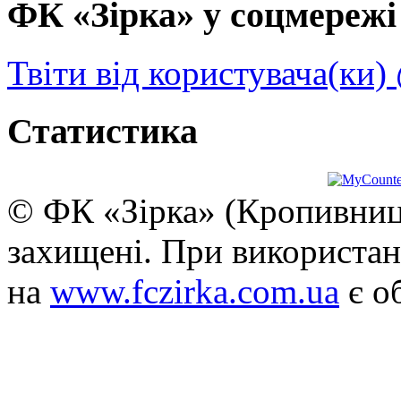
ФК «Зірка» у соцмережі 
Твіти від користувача(ки)
Статистика
© ФК «Зірка» (Кропивниць
захищені. При використан
на
www.fczirka.com.ua
є о