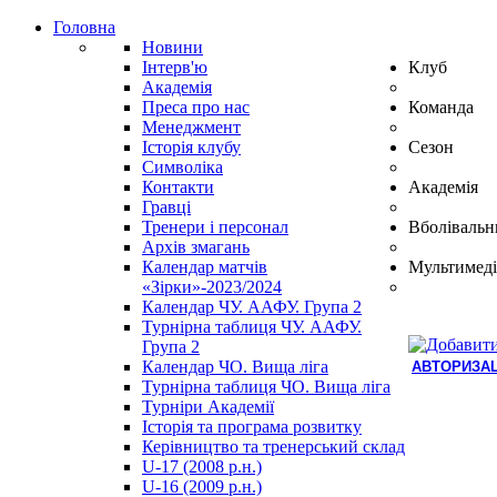
Головна
Новини
Інтерв'ю
Клуб
Академія
Преса про нас
Команда
Менеджмент
Історія клубу
Сезон
Символіка
Контакти
Академія
Гравці
Тренери і персонал
Вболівальн
Архів змагань
Календар матчів
Мультимеді
«Зірки»-2023/2024
Календар ЧУ. ААФУ. Група 2
Турнірна таблиця ЧУ. ААФУ.
Група 2
Календар ЧО. Вища ліга
АВТОРИЗАЦ
Турнірна таблиця ЧО. Вища ліга
Hindi
Турніри Академії
Blue
Історія та програма розвитку
Film
Керівництво та тренерський склад
سكس
U-17 (2008 р.н.)
-
U-16 (2009 р.н.)
سكس