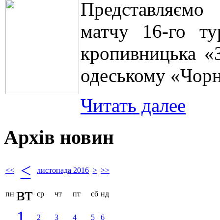
Представляємо 
матчу 16-го ту
кропивницька «З
одеському «Чор
Читать далее
Архів новин
<
<<
листопада 2016
>
>>
вт
пн
ср
чт
пт
сб
нд
1
2
3
4
5
6