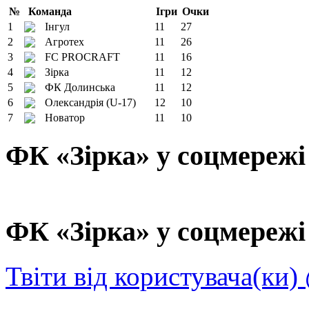
№
Команда
Ігри
Очки
1
Інгул
11
27
2
Агротех
11
26
3
FC PROCRAFT
11
16
4
Зірка
11
12
5
ФК Долинська
11
12
6
Олександрія (U-17)
12
10
7
Новатор
11
10
ФК «Зірка» у соцмережі
ФК «Зірка» у соцмережі 
Твіти від користувача(ки)