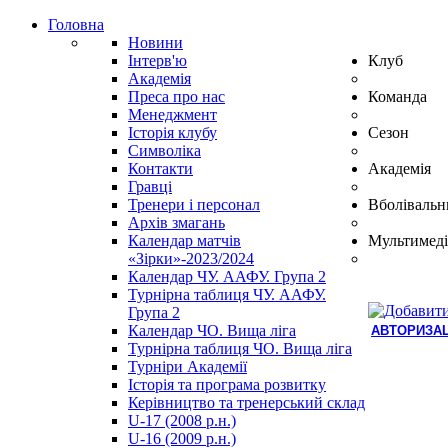
Головна
Новини
Інтерв'ю
Клуб
Академія
Преса про нас
Команда
Менеджмент
Історія клубу
Сезон
Символіка
Контакти
Академія
Гравці
Тренери і персонал
Вболівальн
Архів змагань
Календар матчів
Мультимеді
«Зірки»-2023/2024
Календар ЧУ. ААФУ. Група 2
Турнірна таблиця ЧУ. ААФУ.
Група 2
Календар ЧО. Вища ліга
АВТОРИЗАЦ
Турнірна таблиця ЧО. Вища ліга
Hindi
Турніри Академії
Blue
Історія та програма розвитку
Film
Керівництво та тренерський склад
سكس
U-17 (2008 р.н.)
-
U-16 (2009 р.н.)
سكس