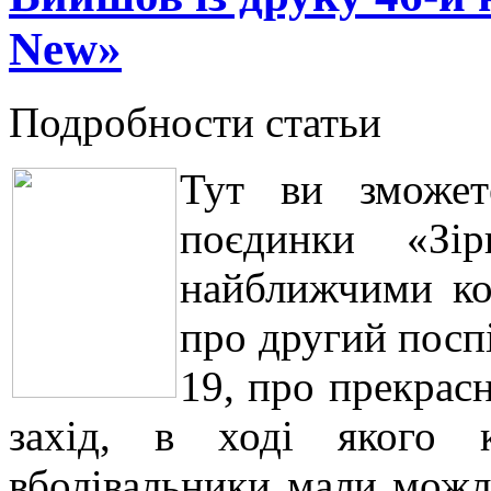
New»
Подробности статьи
Тут ви зможет
поєдинки «Зір
найближчими ко
про другий посп
19, про прекрас
захід, в ході якого 
вболівальники мали можли