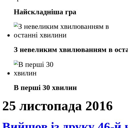
Найскладніша гра
З невеликим хвилюванням в ост
В перші 30 хвилин
25 листопада 2016
Вийшов із друку 46-й