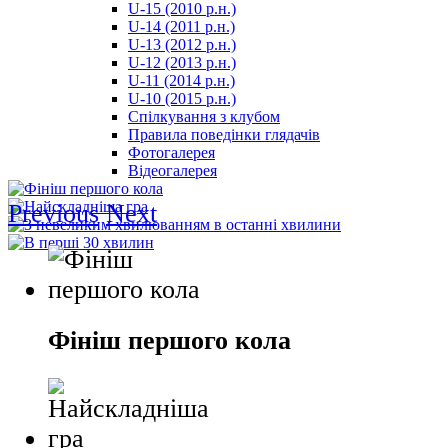
U-15 (2010 р.н.)
مترجم
U-14 (2011 р.н.)
-
U-13 (2012 р.н.)
سكس
U-12 (2013 р.н.)
مصري
U-11 (2014 р.н.)
-
U-10 (2015 р.н.)
Xnxx
Спілкування з клубом
Arab
Правила поведінки глядачів
Фотогалерея
Відеогалерея
Previous
Next
Фініш першого кола