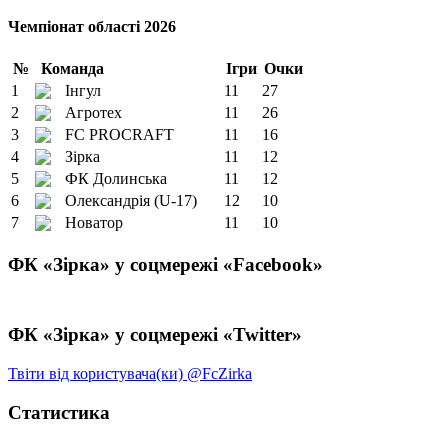
Чемпіонат області 2026
№
Команда
Ігри
Очки
1
Інгул
11
27
2
Агротех
11
26
3
FC PROCRAFT
11
16
4
Зірка
11
12
5
ФК Долинська
11
12
6
Олександрія (U-17)
12
10
7
Новатор
11
10
ФК «Зірка» у соцмережі «Facebook»
ФК «Зірка» у соцмережі «Twitter»
Твіти від користувача(ки) @FcZirka
Статистика