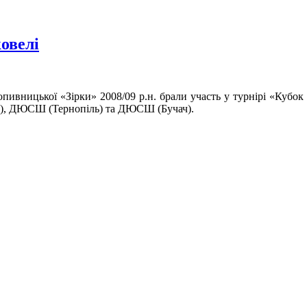
ковелі
опивницької «Зірки» 2008/09 р.н. брали участь у турнірі «Кубо
), ДЮСШ (Тернопіль) та ДЮСШ (Бучач).