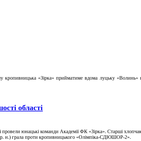
му кропивницька «Зірка» прийматиме вдома луцьку «Волинь» ві
ості області
і провели юнацькі команди Академії ФК «Зірка». Старші хлопчак
р. н.) грала проти кропивницького «Олімпіка-СДЮШОР-2».