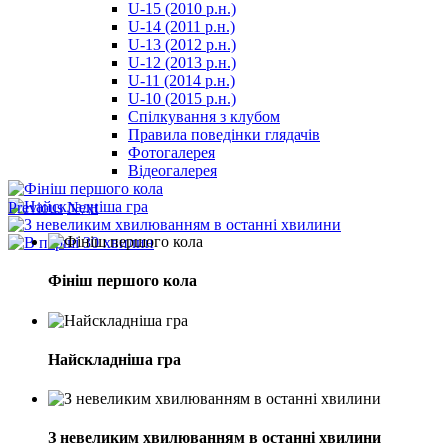
U-15 (2010 р.н.)
مترجم
U-14 (2011 р.н.)
-
U-13 (2012 р.н.)
سكس
U-12 (2013 р.н.)
مصري
U-11 (2014 р.н.)
-
U-10 (2015 р.н.)
Xnxx
Спілкування з клубом
Arab
Правила поведінки глядачів
Фотогалерея
Відеогалерея
Previous
Next
Фініш першого кола
Найскладніша гра
З невеликим хвилюванням в останні хвилини