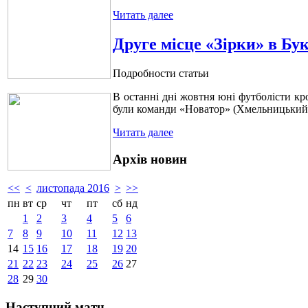
Читать далее
Друге місце «Зірки» в Бу
Подробности статьи
В останні дні жовтня юні футболісти кр
були команди «Новатор» (Хмельницький
Читать далее
Архів новин
<<
<
листопада 2016
>
>>
пн
вт
ср
чт
пт
сб
нд
1
2
3
4
5
6
7
8
9
10
11
12
13
14
15
16
17
18
19
20
21
22
23
24
25
26
27
28
29
30
Наступний матч