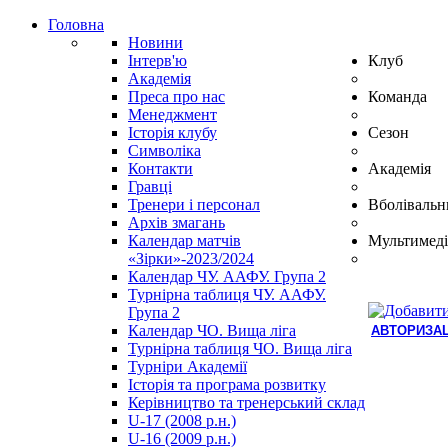
Головна
Новини
Інтерв'ю
Клуб
Академія
Преса про нас
Команда
Менеджмент
Історія клубу
Сезон
Символіка
Контакти
Академія
Гравці
Тренери і персонал
Вболівальн
Архів змагань
Календар матчів
Мультимеді
«Зірки»-2023/2024
Календар ЧУ. ААФУ. Група 2
Турнірна таблиця ЧУ. ААФУ.
Група 2
Календар ЧО. Вища ліга
АВТОРИЗАЦ
Турнірна таблиця ЧО. Вища ліга
Hindi
Турніри Академії
Blue
Історія та програма розвитку
Film
Керівництво та тренерський склад
سكس
U-17 (2008 р.н.)
-
U-16 (2009 р.н.)
سكس