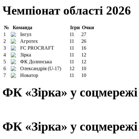
Чемпіонат області 2026
№
Команда
Ігри
Очки
1
Інгул
11
27
2
Агротех
11
26
3
FC PROCRAFT
11
16
4
Зірка
11
12
5
ФК Долинська
11
12
6
Олександрія (U-17)
12
10
7
Новатор
11
10
ФК «Зірка» у соцмережі
ФК «Зірка» у соцмережі 