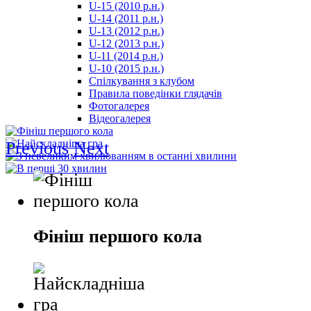
U-15 (2010 р.н.)
مترجم
U-14 (2011 р.н.)
-
U-13 (2012 р.н.)
سكس
U-12 (2013 р.н.)
مصري
U-11 (2014 р.н.)
-
U-10 (2015 р.н.)
Xnxx
Спілкування з клубом
Arab
Правила поведінки глядачів
Фотогалерея
Відеогалерея
Previous
Next
Фініш першого кола