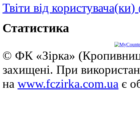
Твіти від користувача(ки)
Статистика
© ФК «Зірка» (Кропивниць
захищені. При використан
на
www.fczirka.com.ua
є о