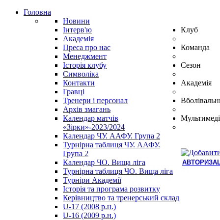
Головна
Новини
Інтерв'ю
Клуб
Академія
Преса про нас
Команда
Менеджмент
Історія клубу
Сезон
Символіка
Контакти
Академія
Гравці
Тренери і персонал
Вболівальн
Архів змагань
Календар матчів
Мультимеді
«Зірки»-2023/2024
Календар ЧУ. ААФУ. Група 2
Турнірна таблиця ЧУ. ААФУ.
Група 2
Календар ЧО. Вища ліга
АВТОРИЗАЦ
Турнірна таблиця ЧО. Вища ліга
Hindi
Турніри Академії
Blue
Історія та програма розвитку
Film
Керівництво та тренерський склад
سكس
U-17 (2008 р.н.)
-
U-16 (2009 р.н.)
سكس